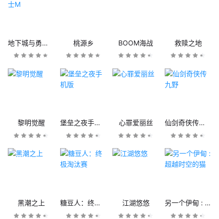
地下城与勇士M
桃源乡
BOOM海战
救赎之地
黎明觉醒
堡垒之夜手机版
心罪爱丽丝
仙剑奇侠传九野
黑潮之上
糖豆人：终极淘汰赛
江湖悠悠
另一个伊甸 : 超越时空的猫