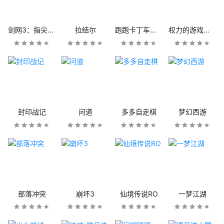
剑网3：指尖江湖
拉结尔
跑跑卡丁车官方竞速版
权力的游戏：凛冬将至
封印战记
问道
多多自走棋
梦幻西游
部落冲突
崩坏3
仙境传说RO
一梦江湖