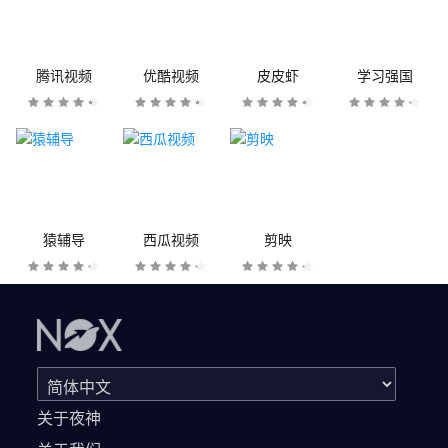
腾讯视频
优酷视频
皮皮虾
学习强国
猿辅导
西瓜视频
剪映
关于夜神