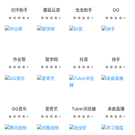
光环助手
蘑菇云游
虫虫助手
QQ
作业帮
智学网
抖音
快手
QQ音乐
爱奇艺
Tuber浏览器
来疯直播