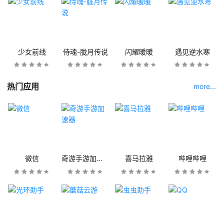
少女前线
侍魂-胧月传说
闪耀暖暖
遇见逆水寒
热门应用
more...
微信
奇游手游加速器
喜马拉雅
哔哩哔哩