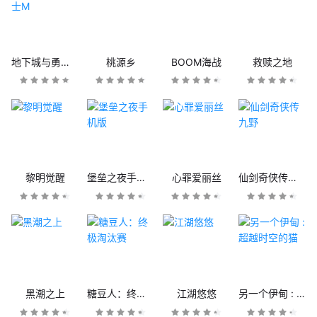
地下城与勇士M
桃源乡
BOOM海战
救赎之地
黎明觉醒
堡垒之夜手机版
心罪爱丽丝
仙剑奇侠传九野
黑潮之上
糖豆人：终极淘汰赛
江湖悠悠
另一个伊甸 : 超越时空的猫