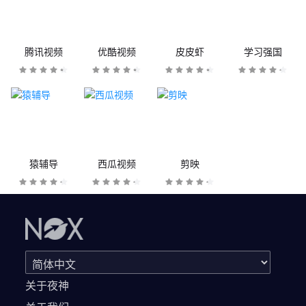
腾讯视频
优酷视频
皮皮虾
学习强国
猿辅导
西瓜视频
剪映
关于夜神