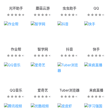
光环助手
蘑菇云游
虫虫助手
QQ
作业帮
智学网
抖音
快手
QQ音乐
爱奇艺
Tuber浏览器
来疯直播