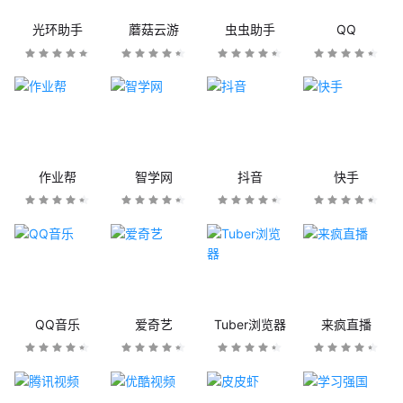
光环助手
蘑菇云游
虫虫助手
QQ
作业帮
智学网
抖音
快手
QQ音乐
爱奇艺
Tuber浏览器
来疯直播