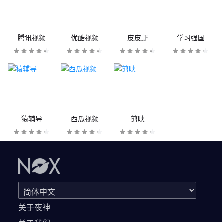
腾讯视频
优酷视频
皮皮虾
学习强国
猿辅导
西瓜视频
剪映
关于夜神