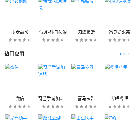
少女前线
侍魂-胧月传说
闪耀暖暖
遇见逆水寒
热门应用
more...
微信
奇游手游加速器
喜马拉雅
哔哩哔哩