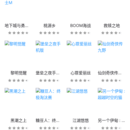
地下城与勇士M
桃源乡
BOOM海战
救赎之地
黎明觉醒
堡垒之夜手机版
心罪爱丽丝
仙剑奇侠传九野
黑潮之上
糖豆人：终极淘汰赛
江湖悠悠
另一个伊甸 : 超越时空的猫