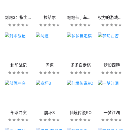
剑网3：指尖江湖
拉结尔
跑跑卡丁车官方竞速版
权力的游戏：凛冬将至
封印战记
问道
多多自走棋
梦幻西游
部落冲突
崩坏3
仙境传说RO
一梦江湖