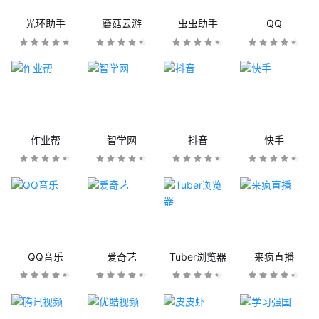
光环助手
蘑菇云游
虫虫助手
QQ
作业帮
智学网
抖音
快手
QQ音乐
爱奇艺
Tuber浏览器
来疯直播