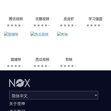
腾讯视频
优酷视频
皮皮虾
学习强国
猿辅导
西瓜视频
剪映
关于夜神