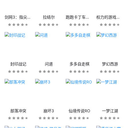
剑网3：指尖江湖
拉结尔
跑跑卡丁车官方竞速版
权力的游戏：凛冬将至
封印战记
问道
多多自走棋
梦幻西游
部落冲突
崩坏3
仙境传说RO
一梦江湖