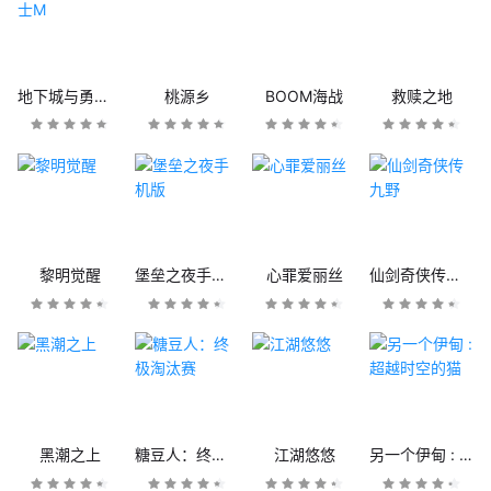
地下城与勇士M
桃源乡
BOOM海战
救赎之地
黎明觉醒
堡垒之夜手机版
心罪爱丽丝
仙剑奇侠传九野
黑潮之上
糖豆人：终极淘汰赛
江湖悠悠
另一个伊甸 : 超越时空的猫