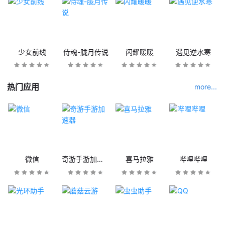
少女前线
侍魂-胧月传说
闪耀暖暖
遇见逆水寒
热门应用
more...
微信
奇游手游加速器
喜马拉雅
哔哩哔哩