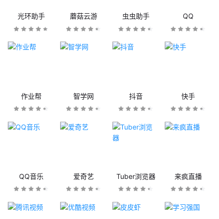
光环助手
蘑菇云游
虫虫助手
QQ
作业帮
智学网
抖音
快手
QQ音乐
爱奇艺
Tuber浏览器
来疯直播