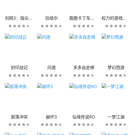
剑网3：指尖江湖
拉结尔
跑跑卡丁车官方竞速版
权力的游戏：凛冬将至
封印战记
问道
多多自走棋
梦幻西游
部落冲突
崩坏3
仙境传说RO
一梦江湖