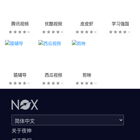
腾讯视频
优酷视频
皮皮虾
学习强国
猿辅导
西瓜视频
剪映
关于夜神