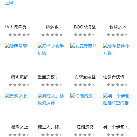
地下城与勇士M
桃源乡
BOOM海战
救赎之地
黎明觉醒
堡垒之夜手机版
心罪爱丽丝
仙剑奇侠传九野
黑潮之上
糖豆人：终极淘汰赛
江湖悠悠
另一个伊甸 : 超越时空的猫