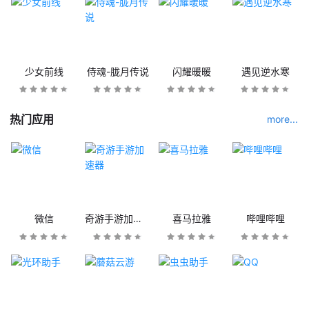
少女前线
侍魂-胧月传说
闪耀暖暖
遇见逆水寒
热门应用
more...
微信
奇游手游加速器
喜马拉雅
哔哩哔哩