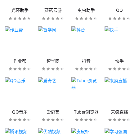
光环助手
蘑菇云游
虫虫助手
QQ
作业帮
智学网
抖音
快手
QQ音乐
爱奇艺
Tuber浏览器
来疯直播