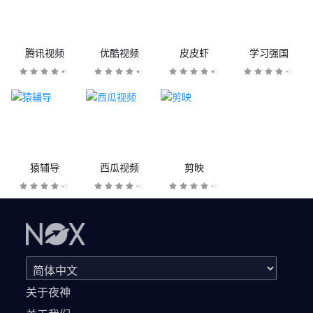
腾讯视频
优酷视频
皮皮虾
学习强国
猿辅导
西瓜视频
剪映
关于夜神