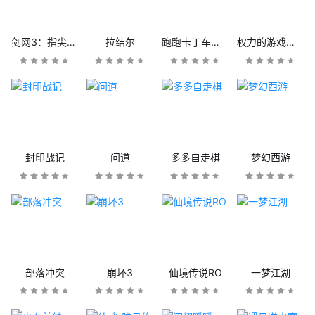
剑网3：指尖江湖
拉结尔
跑跑卡丁车官方竞速版
权力的游戏：凛冬将至
封印战记
问道
多多自走棋
梦幻西游
部落冲突
崩坏3
仙境传说RO
一梦江湖