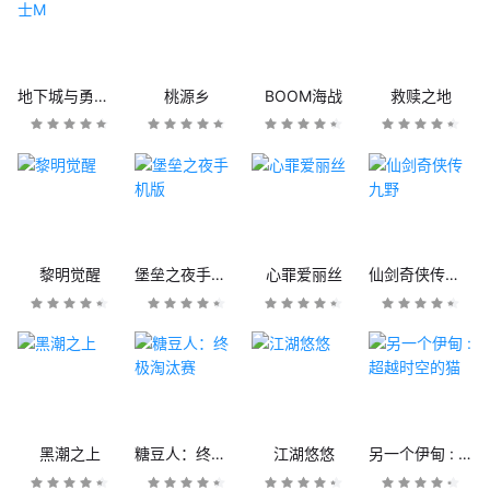
地下城与勇士M
桃源乡
BOOM海战
救赎之地
黎明觉醒
堡垒之夜手机版
心罪爱丽丝
仙剑奇侠传九野
黑潮之上
糖豆人：终极淘汰赛
江湖悠悠
另一个伊甸 : 超越时空的猫