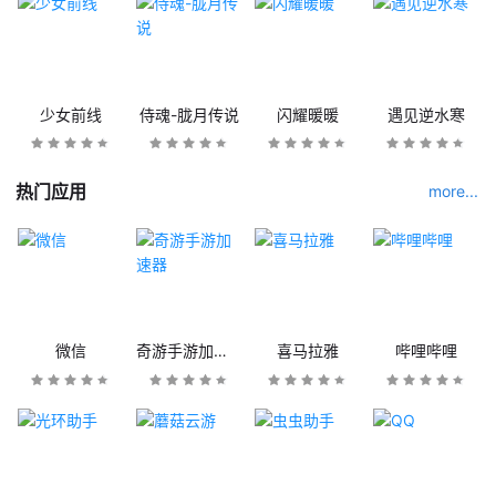
少女前线
侍魂-胧月传说
闪耀暖暖
遇见逆水寒
热门应用
more...
微信
奇游手游加速器
喜马拉雅
哔哩哔哩