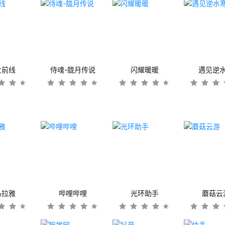
女前线
侍魂-胧月传说
闪耀暖暖
遇见逆
马拉雅
哔哩哔哩
光环助手
蘑菇云