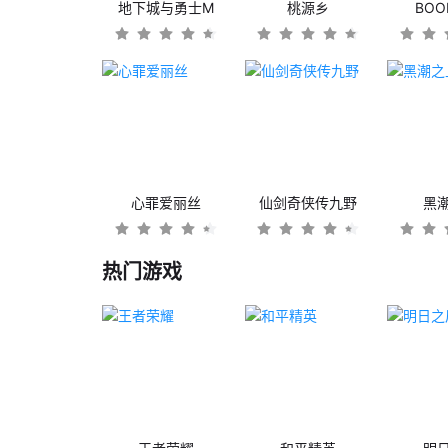
地下城与勇士M
桃源乡
BO
心罪爱丽丝
仙剑奇侠传九野
黑
热门游戏