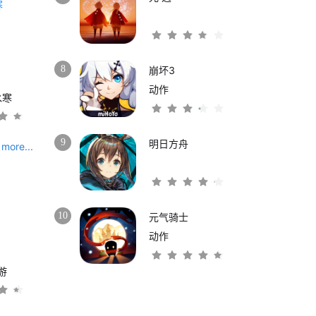
8
崩坏3
动作
水寒
9
明日方舟
more...
10
元气骑士
动作
游