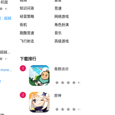
手机版
知识问答
竞速
经营策略
网络游戏
街机
角色扮演
跑酷竞速
音乐
飞行射击
高级游戏
另一个伊甸 : 超越时空的猫
下载排行
1
香肠派对
more...
2
原神