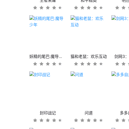
王者荣耀
和平精英
明
妖精的尾巴:魔导少年
猫和老鼠：欢乐互动
剑网3
封印战记
问道
多多