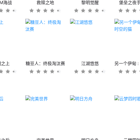
OM海战
救赎之地
黎明觉醒
堡垒之夜
潮之上
糖豆人：终极淘汰赛
江湖悠悠