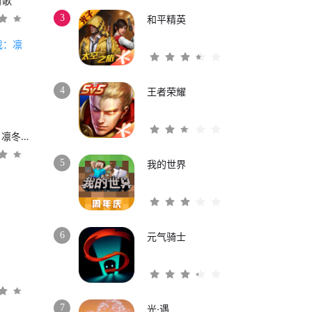
时歌
3
和平精英
4
王者荣耀
权力的游戏：凛冬将至
5
我的世界
6
元气骑士
3
7
光·遇