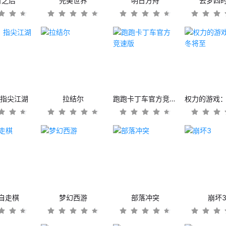
日之后
完美世界
明日方舟
云梦四
：指尖江湖
拉结尔
跑跑卡丁车官方竞速版
自走棋
梦幻西游
部落冲突
崩坏