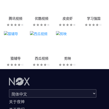
腾讯视频
优酷视频
皮皮虾
学习强国
猿辅导
西瓜视频
剪映
关于夜神