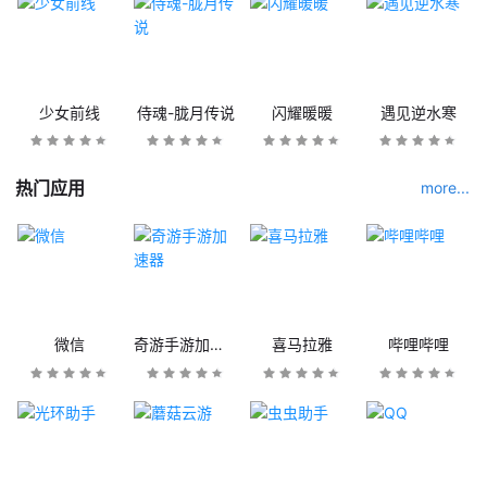
少女前线
侍魂-胧月传说
闪耀暖暖
遇见逆水寒
热门应用
more...
微信
奇游手游加速器
喜马拉雅
哔哩哔哩