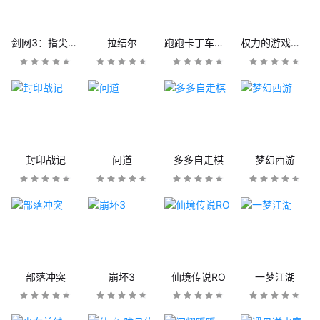
剑网3：指尖江湖
拉结尔
跑跑卡丁车官方竞速版
权力的游戏：凛冬将至
封印战记
问道
多多自走棋
梦幻西游
部落冲突
崩坏3
仙境传说RO
一梦江湖