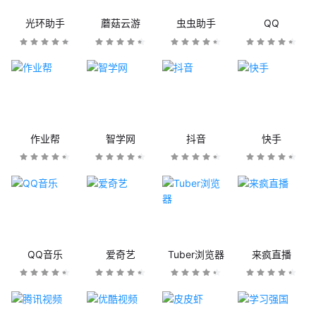
光环助手
蘑菇云游
虫虫助手
QQ
作业帮
智学网
抖音
快手
QQ音乐
爱奇艺
Tuber浏览器
来疯直播