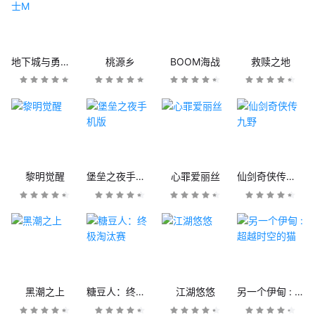
地下城与勇士M
桃源乡
BOOM海战
救赎之地
黎明觉醒
堡垒之夜手机版
心罪爱丽丝
仙剑奇侠传九野
黑潮之上
糖豆人：终极淘汰赛
江湖悠悠
另一个伊甸 : 超越时空的猫