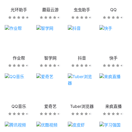
光环助手
蘑菇云游
虫虫助手
QQ
作业帮
智学网
抖音
快手
QQ音乐
爱奇艺
Tuber浏览器
来疯直播