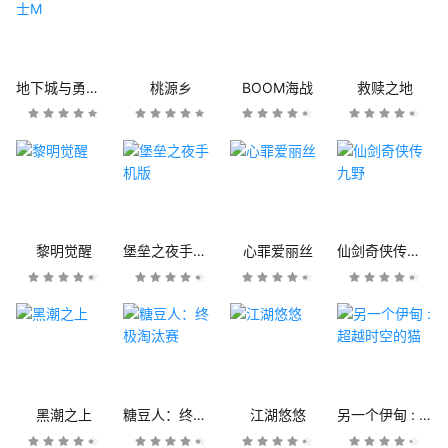
地下城与勇士M
桃源乡
BOOM海战
救赎之地
黎明觉醒
堡垒之夜手机版
心罪爱丽丝
仙剑奇侠传九野
黑潮之上
糖豆人：终极淘汰赛
江湖悠悠
另一个伊甸 : 超越时空的猫