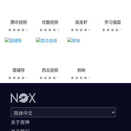
腾讯视频
优酷视频
皮皮虾
学习强国
猿辅导
西瓜视频
剪映
关于夜神