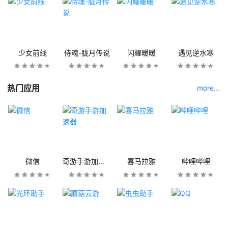
少女前线
侍魂-胧月传说
闪耀暖暖
遇见逆水寒
热门应用
more...
微信
奇游手游加速器
喜马拉雅
哔哩哔哩