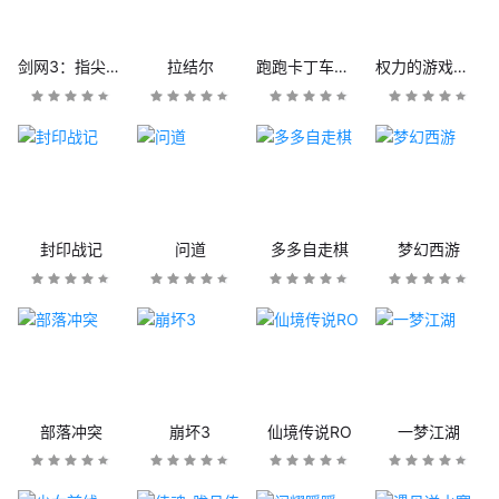
剑网3：指尖江湖
拉结尔
跑跑卡丁车官方竞速版
权力的游戏：凛冬将至
封印战记
问道
多多自走棋
梦幻西游
部落冲突
崩坏3
仙境传说RO
一梦江湖