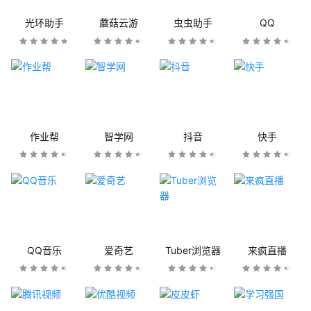
光环助手
蘑菇云游
虫虫助手
QQ
作业帮
智学网
抖音
快手
QQ音乐
爱奇艺
Tuber浏览器
来疯直播