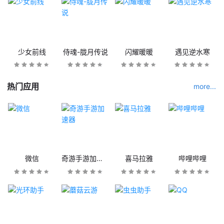
少女前线
侍魂-胧月传说
闪耀暖暖
遇见逆水寒
热门应用
more...
微信
奇游手游加速器
喜马拉雅
哔哩哔哩