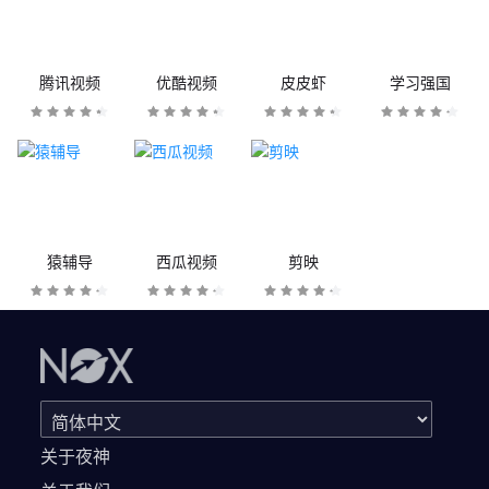
腾讯视频
优酷视频
皮皮虾
学习强国
猿辅导
西瓜视频
剪映
关于夜神