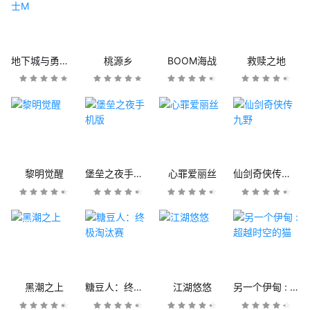
地下城与勇士M
桃源乡
BOOM海战
救赎之地
黎明觉醒
堡垒之夜手机版
心罪爱丽丝
仙剑奇侠传九野
黑潮之上
糖豆人：终极淘汰赛
江湖悠悠
另一个伊甸 : 超越时空的猫