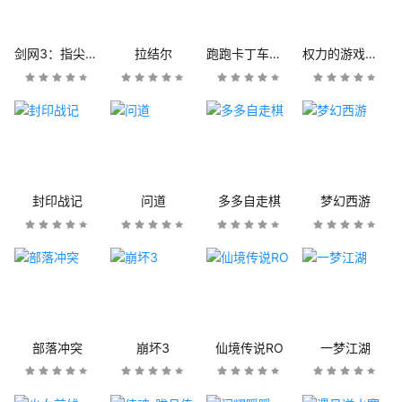
剑网3：指尖江湖
拉结尔
跑跑卡丁车官方竞速版
权力的游戏：凛冬将至
封印战记
问道
多多自走棋
梦幻西游
部落冲突
崩坏3
仙境传说RO
一梦江湖