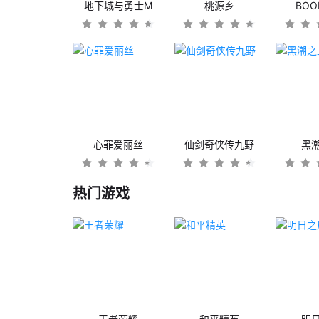
地下城与勇士M
桃源乡
BO
心罪爱丽丝
仙剑奇侠传九野
黑
热门游戏