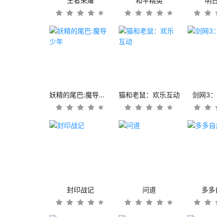
王者荣耀
和平精英
明
妖精的尾巴:魔导少年
猫和老鼠：欢乐互动
剑网3
封印战记
问道
多多