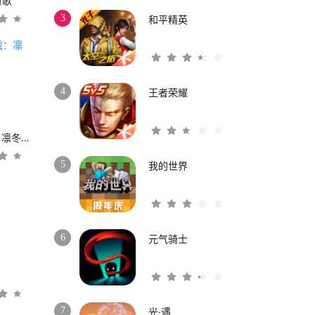
时歌
3
和平精英
4
王者荣耀
权力的游戏：凛冬将至
5
我的世界
6
元气骑士
3
7
光·遇