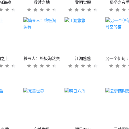
OM海战
救赎之地
黎明觉醒
堡垒之夜
潮之上
糖豆人：终极淘汰赛
江湖悠悠