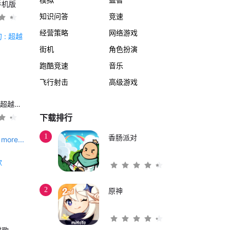
手机版
知识问答
竞速
经营策略
网络游戏
街机
角色扮演
跑酷竞速
音乐
飞行射击
高级游戏
另一个伊甸 : 超越时空的猫
下载排行
1
香肠派对
more...
2
原神