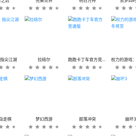
日之后
完美世界
明日方舟
云梦四
：指尖江湖
拉结尔
跑跑卡丁车官方竞速版
自走棋
梦幻西游
部落冲突
崩坏