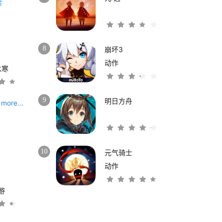
8
崩坏3
动作
水寒
9
明日方舟
more...
10
元气骑士
动作
游