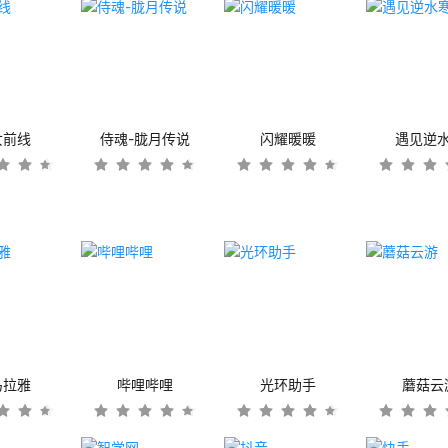
女前线
侍魂-胧月传说
闪耀暖暖
遇见逆
马拉雅
哔哩哔哩
光环助手
蘑菇云