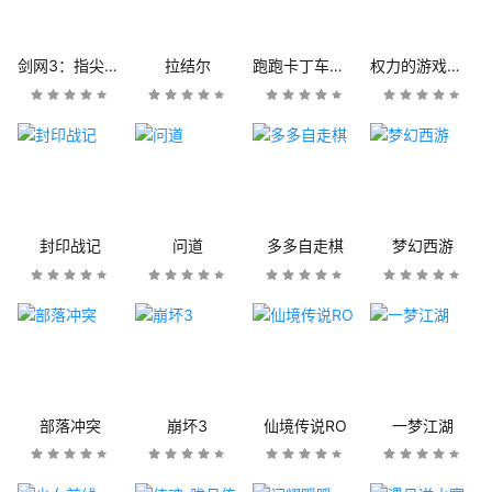
剑网3：指尖江湖
拉结尔
跑跑卡丁车官方竞速版
权力的游戏：凛冬将至
封印战记
问道
多多自走棋
梦幻西游
部落冲突
崩坏3
仙境传说RO
一梦江湖