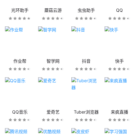
光环助手
蘑菇云游
虫虫助手
QQ
作业帮
智学网
抖音
快手
QQ音乐
爱奇艺
Tuber浏览器
来疯直播