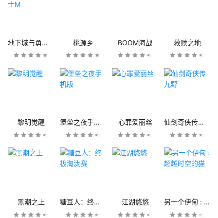
地下城与勇士M
桃源乡
BOOM海战
救赎之地
黎明觉醒
堡垒之夜手机版
心罪爱丽丝
仙剑奇侠传九野
黑潮之上
糖豆人：终极淘汰赛
江湖悠悠
另一个伊甸 : 超越时空的猫