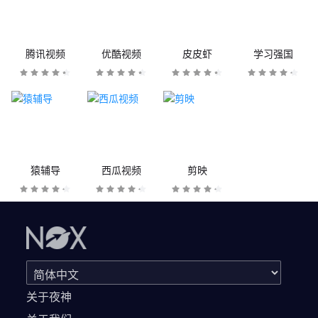
腾讯视频
优酷视频
皮皮虾
学习强国
猿辅导
西瓜视频
剪映
关于夜神