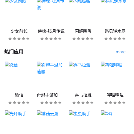
少女前线
侍魂-胧月传说
闪耀暖暖
遇见逆水寒
热门应用
more...
微信
奇游手游加速器
喜马拉雅
哔哩哔哩