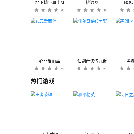
地下城与勇士M
桃源乡
BO
心罪爱丽丝
仙剑奇侠传九野
黑
热门游戏