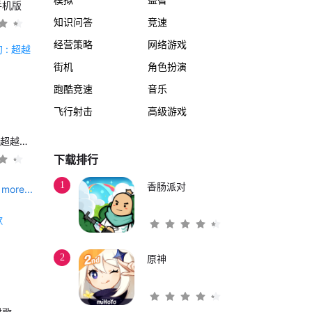
手机版
知识问答
竞速
经营策略
网络游戏
街机
角色扮演
跑酷竞速
音乐
飞行射击
高级游戏
另一个伊甸 : 超越时空的猫
下载排行
1
香肠派对
more...
2
原神