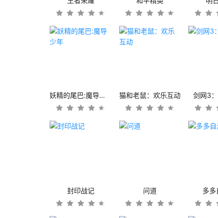
王者荣耀
和平精英
明
妖精的尾巴:魔导少年
猫和老鼠：欢乐互动
剑网3
封印战记
问道
多多