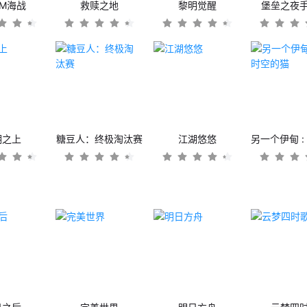
OM海战
救赎之地
黎明觉醒
堡垒之夜
潮之上
糖豆人：终极淘汰赛
江湖悠悠