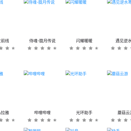
女前线
侍魂-胧月传说
闪耀暖暖
遇见逆
马拉雅
哔哩哔哩
光环助手
蘑菇云