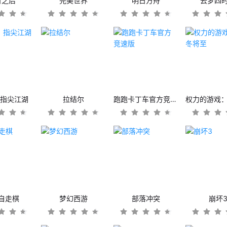
日之后
完美世界
明日方舟
云梦四
：指尖江湖
拉结尔
跑跑卡丁车官方竞速版
自走棋
梦幻西游
部落冲突
崩坏