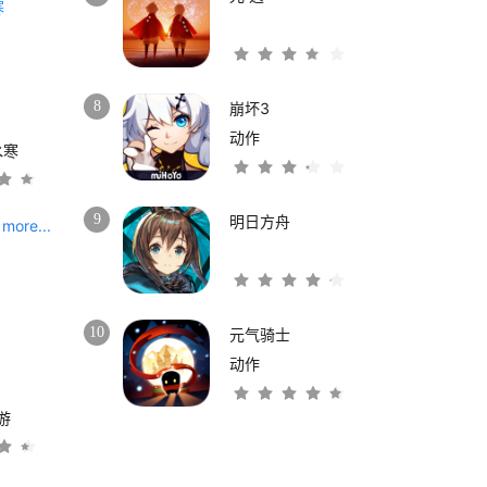
8
崩坏3
动作
水寒
9
明日方舟
more...
10
元气骑士
动作
游