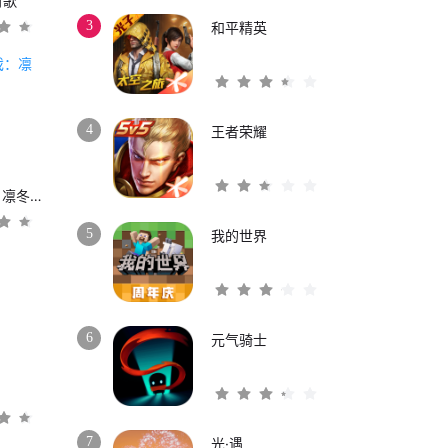
时歌
3
和平精英
4
王者荣耀
权力的游戏：凛冬将至
5
我的世界
6
元气骑士
3
7
光·遇