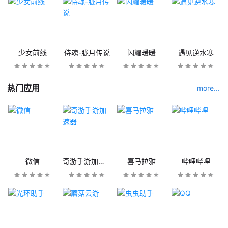
少女前线
侍魂-胧月传说
闪耀暖暖
遇见逆水寒
热门应用
more...
微信
奇游手游加速器
喜马拉雅
哔哩哔哩