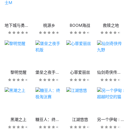
地下城与勇士M
桃源乡
BOOM海战
救赎之地
黎明觉醒
堡垒之夜手机版
心罪爱丽丝
仙剑奇侠传九野
黑潮之上
糖豆人：终极淘汰赛
江湖悠悠
另一个伊甸 : 超越时空的猫