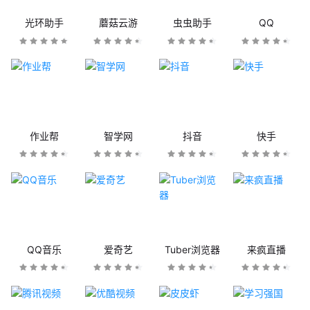
光环助手
蘑菇云游
虫虫助手
QQ
作业帮
智学网
抖音
快手
QQ音乐
爱奇艺
Tuber浏览器
来疯直播