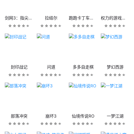
剑网3：指尖江湖
拉结尔
跑跑卡丁车官方竞速版
权力的游戏：凛冬将至
封印战记
问道
多多自走棋
梦幻西游
部落冲突
崩坏3
仙境传说RO
一梦江湖