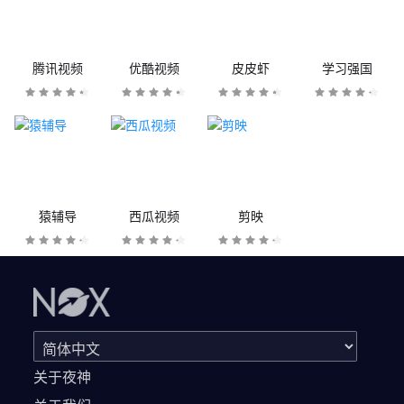
腾讯视频
优酷视频
皮皮虾
学习强国
猿辅导
西瓜视频
剪映
关于夜神