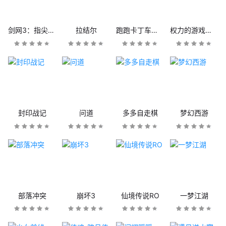
剑网3：指尖江湖
拉结尔
跑跑卡丁车官方竞速版
权力的游戏：凛冬将至
封印战记
问道
多多自走棋
梦幻西游
部落冲突
崩坏3
仙境传说RO
一梦江湖