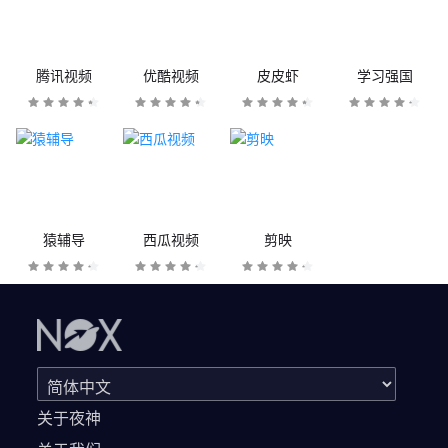
腾讯视频
优酷视频
皮皮虾
学习强国
猿辅导
西瓜视频
剪映
关于夜神