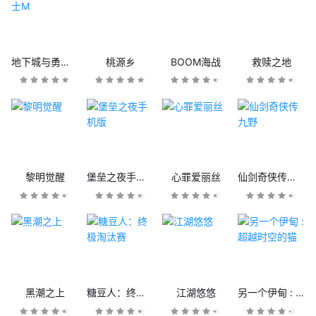
地下城与勇士M
桃源乡
BOOM海战
救赎之地
黎明觉醒
堡垒之夜手机版
心罪爱丽丝
仙剑奇侠传九野
黑潮之上
糖豆人：终极淘汰赛
江湖悠悠
另一个伊甸 : 超越时空的猫