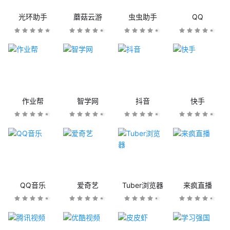
光环助手
蘑菇云游
虫虫助手
QQ
作业帮
智学网
抖音
快手
QQ音乐
爱奇艺
Tuber浏览器
来疯直播