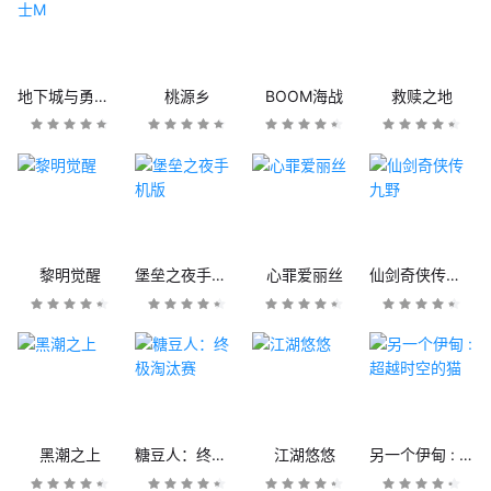
地下城与勇士M
桃源乡
BOOM海战
救赎之地
黎明觉醒
堡垒之夜手机版
心罪爱丽丝
仙剑奇侠传九野
黑潮之上
糖豆人：终极淘汰赛
江湖悠悠
另一个伊甸 : 超越时空的猫