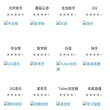
光环助手
蘑菇云游
虫虫助手
QQ
作业帮
智学网
抖音
快手
QQ音乐
爱奇艺
Tuber浏览器
来疯直播