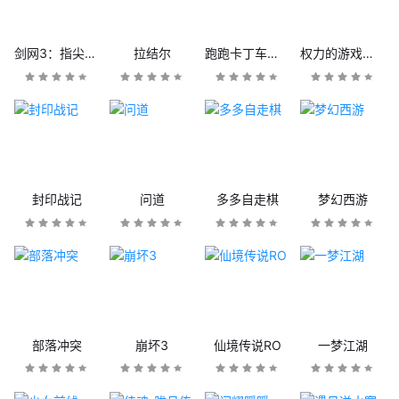
剑网3：指尖江湖
拉结尔
跑跑卡丁车官方竞速版
权力的游戏：凛冬将至
封印战记
问道
多多自走棋
梦幻西游
部落冲突
崩坏3
仙境传说RO
一梦江湖