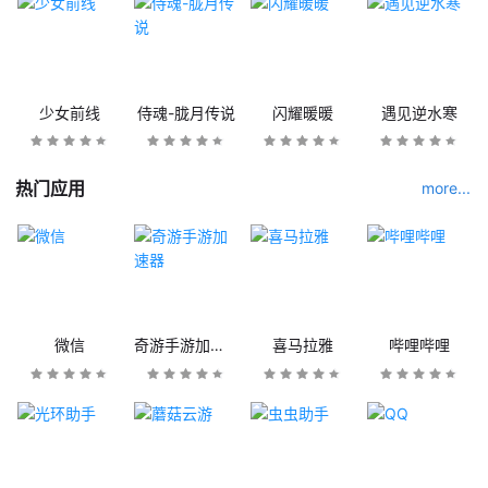
少女前线
侍魂-胧月传说
闪耀暖暖
遇见逆水寒
热门应用
more...
微信
奇游手游加速器
喜马拉雅
哔哩哔哩