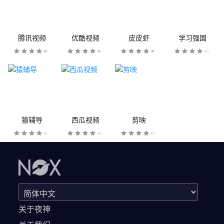
腾讯视频
优酷视频
皮皮虾
学习强国
猿辅导
西瓜视频
剪映
关于夜神