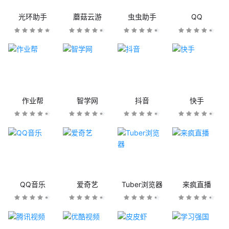
光环助手
蘑菇云游
虫虫助手
QQ
作业帮
智学网
抖音
快手
QQ音乐
爱奇艺
Tuber浏览器
来疯直播