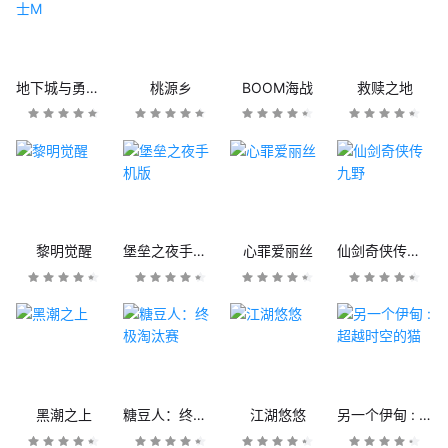
地下城与勇士M
桃源乡
BOOM海战
救赎之地
黎明觉醒
堡垒之夜手机版
心罪爱丽丝
仙剑奇侠传九野
黑潮之上
糖豆人：终极淘汰赛
江湖悠悠
另一个伊甸 : 超越时空的猫