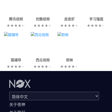
腾讯视频
优酷视频
皮皮虾
学习强国
猿辅导
西瓜视频
剪映
关于夜神