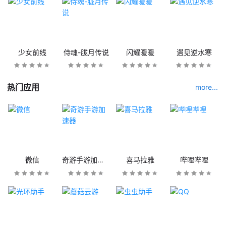
少女前线
侍魂-胧月传说
闪耀暖暖
遇见逆水寒
热门应用
more...
微信
奇游手游加速器
喜马拉雅
哔哩哔哩