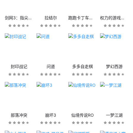
剑网3：指尖江湖
拉结尔
跑跑卡丁车官方竞速版
权力的游戏：凛冬将至
封印战记
问道
多多自走棋
梦幻西游
部落冲突
崩坏3
仙境传说RO
一梦江湖