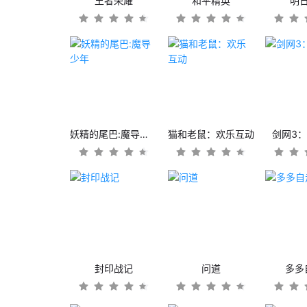
王者荣耀
和平精英
明
妖精的尾巴:魔导少年
猫和老鼠：欢乐互动
剑网3
封印战记
问道
多多