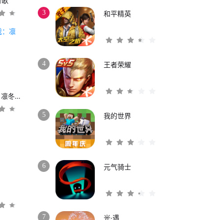
时歌
3
和平精英
4
王者荣耀
权力的游戏：凛冬将至
5
我的世界
6
元气骑士
3
7
光·遇