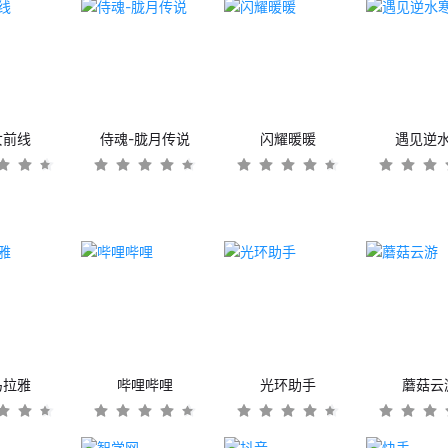
女前线
侍魂-胧月传说
闪耀暖暖
遇见逆
马拉雅
哔哩哔哩
光环助手
蘑菇云