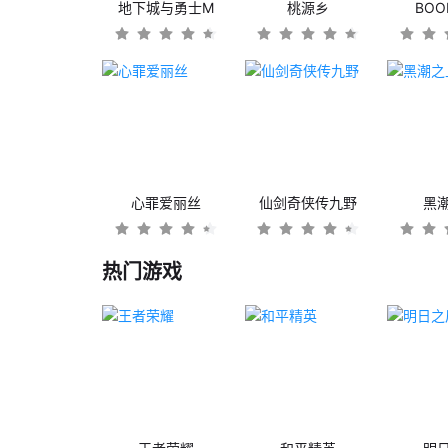
地下城与勇士M
桃源乡
BO
心罪爱丽丝
仙剑奇侠传九野
黑
热门游戏