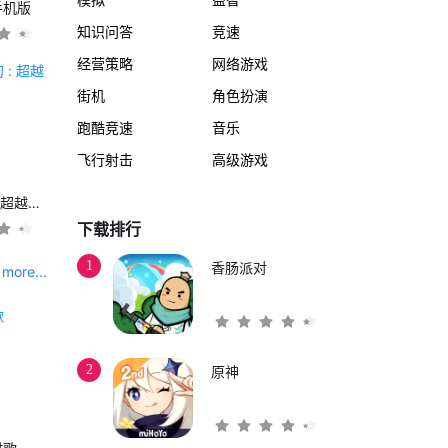
手机版
知识问答
竞速
经营策略
网络游戏
街机
角色扮演
跑酷竞速
音乐
飞行射击
高级游戏
另一个伊甸 : 超越时空的猫
下载排行
1
香肠派对
more...
2
原神