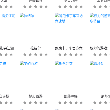
日之后
完美世界
明日方舟
云梦四
：指尖江湖
拉结尔
跑跑卡丁车官方竞速版
自走棋
梦幻西游
部落冲突
崩坏