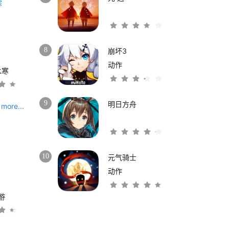
8
崩坏3
动作
水寒
9
明日方舟
more...
10
元气骑士
动作
游