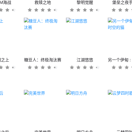
OM海战
救赎之地
黎明觉醒
堡垒之夜
潮之上
糖豆人：终极淘汰赛
江湖悠悠