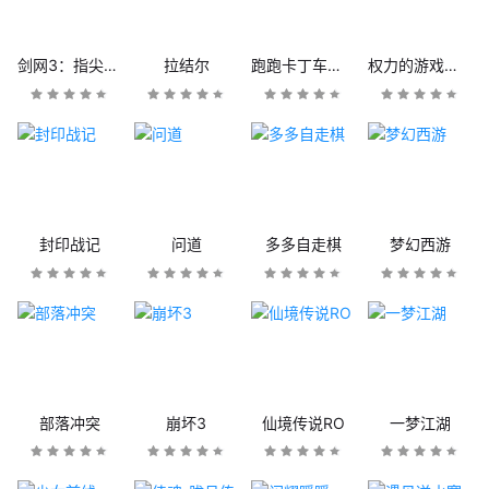
剑网3：指尖江湖
拉结尔
跑跑卡丁车官方竞速版
权力的游戏：凛冬将至
封印战记
问道
多多自走棋
梦幻西游
部落冲突
崩坏3
仙境传说RO
一梦江湖