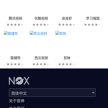
腾讯视频
优酷视频
皮皮虾
学习强国
猿辅导
西瓜视频
剪映
关于夜神