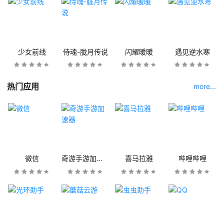
少女前线
侍魂-胧月传说
闪耀暖暖
遇见逆水寒
热门应用
more...
微信
奇游手游加速器
喜马拉雅
哔哩哔哩