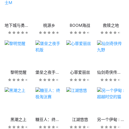
地下城与勇士M
桃源乡
BOOM海战
救赎之地
黎明觉醒
堡垒之夜手机版
心罪爱丽丝
仙剑奇侠传九野
黑潮之上
糖豆人：终极淘汰赛
江湖悠悠
另一个伊甸 : 超越时空的猫