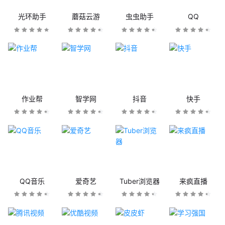
光环助手
蘑菇云游
虫虫助手
QQ
作业帮
智学网
抖音
快手
QQ音乐
爱奇艺
Tuber浏览器
来疯直播