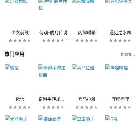
少女前线
侍魂-胧月传说
闪耀暖暖
遇见逆水寒
热门应用
more...
微信
奇游手游加速器
喜马拉雅
哔哩哔哩