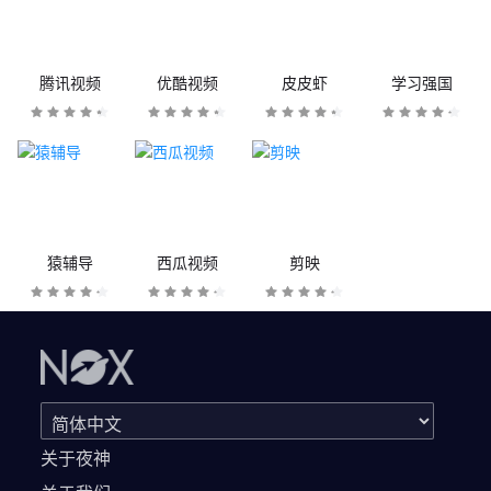
腾讯视频
优酷视频
皮皮虾
学习强国
猿辅导
西瓜视频
剪映
关于夜神