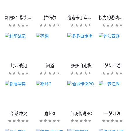
剑网3：指尖江湖
拉结尔
跑跑卡丁车官方竞速版
权力的游戏：凛冬将至
封印战记
问道
多多自走棋
梦幻西游
部落冲突
崩坏3
仙境传说RO
一梦江湖