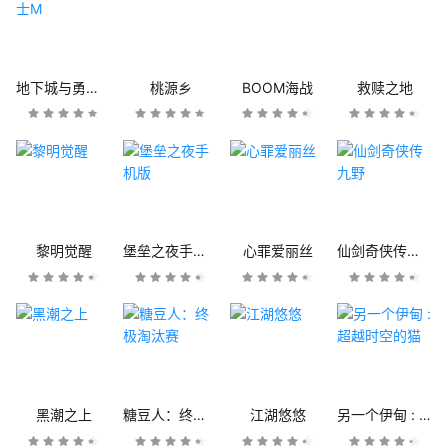
地下城与勇士M
桃源乡
BOOM海战
救赎之地
黎明觉醒
堡垒之夜手机版
心罪爱丽丝
仙剑奇侠传九野
黑潮之上
糖豆人：终极淘汰赛
江湖悠悠
另一个伊甸 : 超越时空的猫