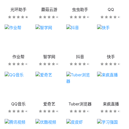
光环助手
蘑菇云游
虫虫助手
QQ
作业帮
智学网
抖音
快手
QQ音乐
爱奇艺
Tuber浏览器
来疯直播