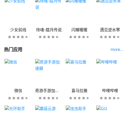
少女前线
侍魂-胧月传说
闪耀暖暖
遇见逆水寒
热门应用
more...
微信
奇游手游加速器
喜马拉雅
哔哩哔哩