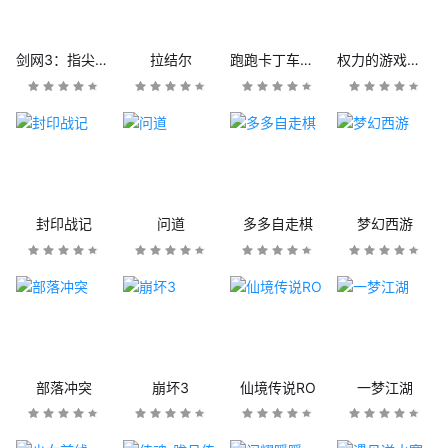
剑网3：指尖江湖
拉结尔
跑跑卡丁车官方竞速版
权力的游戏：凛冬将至
封印战记
问道
多多自走棋
梦幻西游
部落冲突
崩坏3
仙境传说RO
一梦江湖