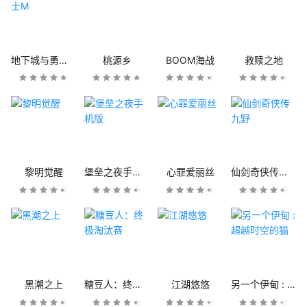
地下城与勇士M
桃源乡
BOOM海战
救赎之地
黎明觉醒
堡垒之夜手机版
心罪爱丽丝
仙剑奇侠传九野
黑潮之上
糖豆人：终极淘汰赛
江湖悠悠
另一个伊甸 : 超越时空的猫