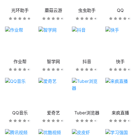
光环助手
蘑菇云游
虫虫助手
QQ
作业帮
智学网
抖音
快手
QQ音乐
爱奇艺
Tuber浏览器
来疯直播