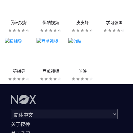
腾讯视频
优酷视频
皮皮虾
学习强国
猿辅导
西瓜视频
剪映
关于夜神