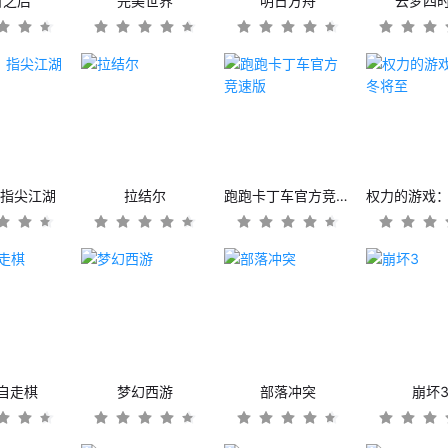
日之后
完美世界
明日方舟
云梦四
：指尖江湖
拉结尔
跑跑卡丁车官方竞速版
自走棋
梦幻西游
部落冲突
崩坏