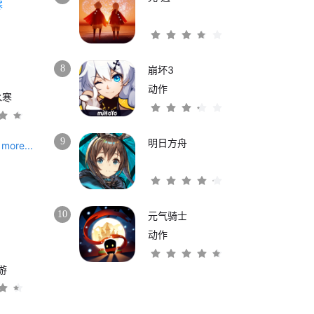
8
崩坏3
动作
水寒
9
明日方舟
more...
10
元气骑士
动作
游