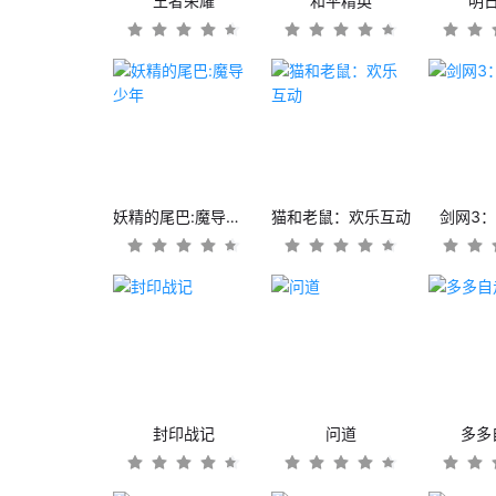
王者荣耀
和平精英
明
妖精的尾巴:魔导少年
猫和老鼠：欢乐互动
剑网3
封印战记
问道
多多