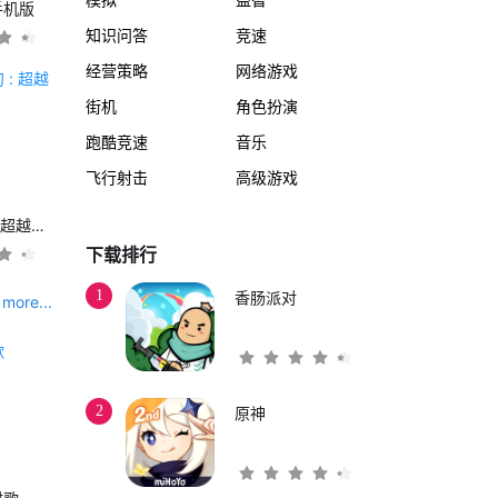
手机版
知识问答
竞速
经营策略
网络游戏
街机
角色扮演
跑酷竞速
音乐
飞行射击
高级游戏
另一个伊甸 : 超越时空的猫
下载排行
1
香肠派对
more...
2
原神