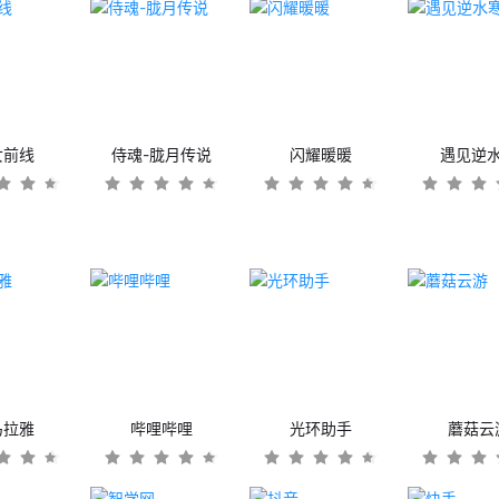
女前线
侍魂-胧月传说
闪耀暖暖
遇见逆
马拉雅
哔哩哔哩
光环助手
蘑菇云