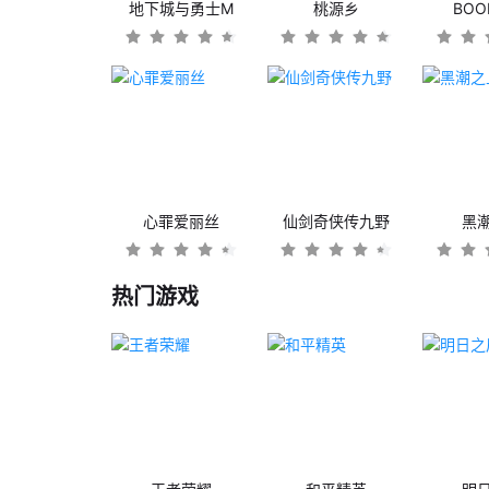
地下城与勇士M
桃源乡
BO
心罪爱丽丝
仙剑奇侠传九野
黑
热门游戏