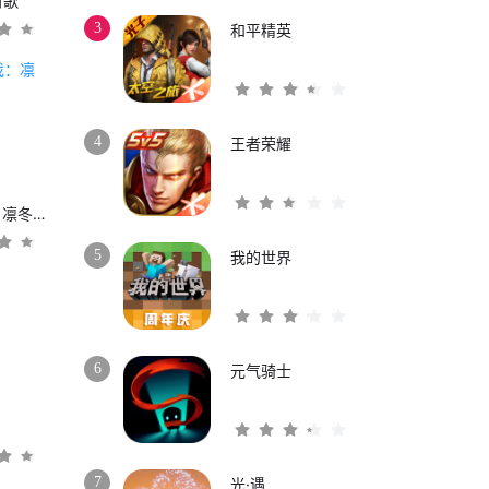
时歌
3
和平精英
4
王者荣耀
权力的游戏：凛冬将至
5
我的世界
6
元气骑士
3
7
光·遇