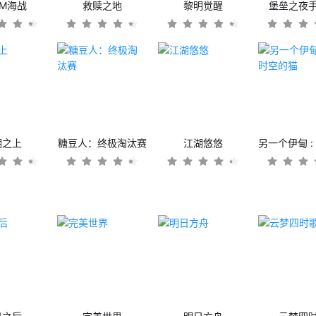
OM海战
救赎之地
黎明觉醒
堡垒之夜
潮之上
糖豆人：终极淘汰赛
江湖悠悠