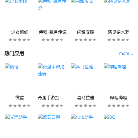
少女前线
侍魂-胧月传说
闪耀暖暖
遇见逆水寒
热门应用
more...
微信
奇游手游加速器
喜马拉雅
哔哩哔哩