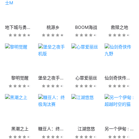
地下城与勇士M
桃源乡
BOOM海战
救赎之地
黎明觉醒
堡垒之夜手机版
心罪爱丽丝
仙剑奇侠传九野
黑潮之上
糖豆人：终极淘汰赛
江湖悠悠
另一个伊甸 : 超越时空的猫