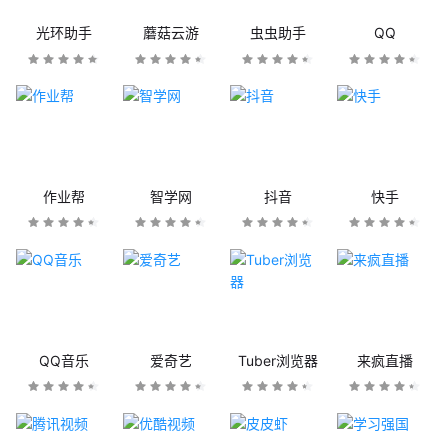
光环助手
蘑菇云游
虫虫助手
QQ
作业帮
智学网
抖音
快手
QQ音乐
爱奇艺
Tuber浏览器
来疯直播