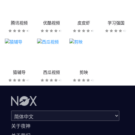
腾讯视频
优酷视频
皮皮虾
学习强国
猿辅导
西瓜视频
剪映
关于夜神