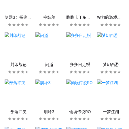
剑网3：指尖江湖
拉结尔
跑跑卡丁车官方竞速版
权力的游戏：凛冬将至
封印战记
问道
多多自走棋
梦幻西游
部落冲突
崩坏3
仙境传说RO
一梦江湖