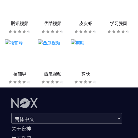
腾讯视频
优酷视频
皮皮虾
学习强国
猿辅导
西瓜视频
剪映
关于夜神