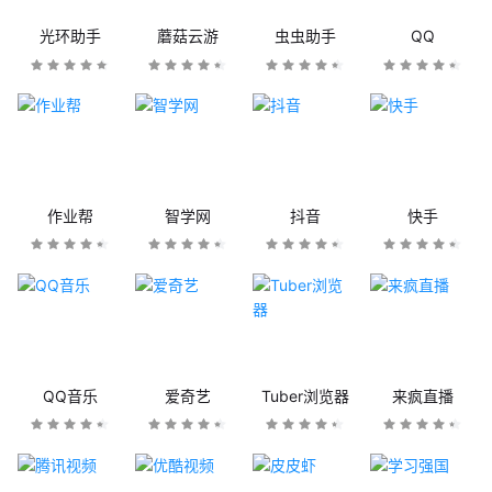
光环助手
蘑菇云游
虫虫助手
QQ
作业帮
智学网
抖音
快手
QQ音乐
爱奇艺
Tuber浏览器
来疯直播