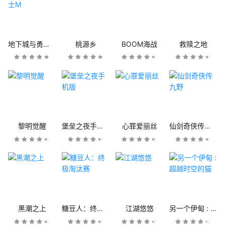
地下城与勇士M
桃源乡
BOOM海战
救赎之地
黎明觉醒
堡垒之夜手机版
心罪爱丽丝
仙剑奇侠传九野
黑潮之上
糖豆人：终极淘汰赛
江湖悠悠
另一个伊甸 : 超越时空的猫