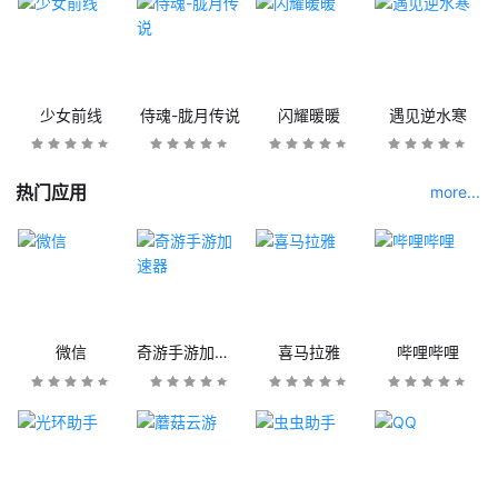
少女前线
侍魂-胧月传说
闪耀暖暖
遇见逆水寒
热门应用
more...
微信
奇游手游加速器
喜马拉雅
哔哩哔哩