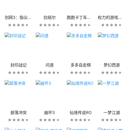
剑网3：指尖江湖
拉结尔
跑跑卡丁车官方竞速版
权力的游戏：凛冬将至
封印战记
问道
多多自走棋
梦幻西游
部落冲突
崩坏3
仙境传说RO
一梦江湖