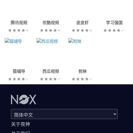
腾讯视频
优酷视频
皮皮虾
学习强国
猿辅导
西瓜视频
剪映
关于夜神