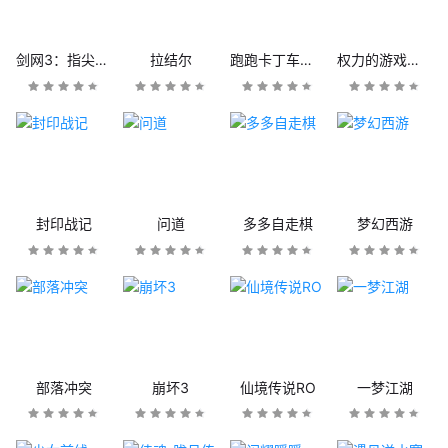
剑网3：指尖江湖
拉结尔
跑跑卡丁车官方竞速版
权力的游戏：凛冬将至
封印战记
问道
多多自走棋
梦幻西游
部落冲突
崩坏3
仙境传说RO
一梦江湖