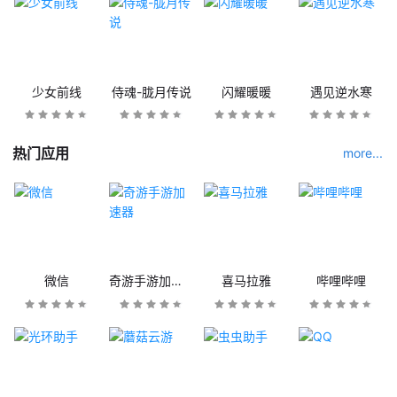
少女前线
侍魂-胧月传说
闪耀暖暖
遇见逆水寒
热门应用
more...
微信
奇游手游加速器
喜马拉雅
哔哩哔哩