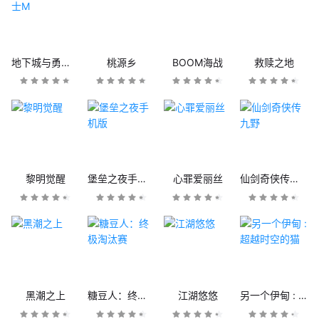
地下城与勇士M
桃源乡
BOOM海战
救赎之地
黎明觉醒
堡垒之夜手机版
心罪爱丽丝
仙剑奇侠传九野
黑潮之上
糖豆人：终极淘汰赛
江湖悠悠
另一个伊甸 : 超越时空的猫