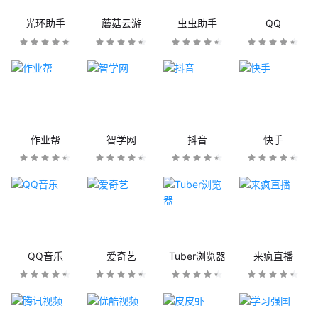
光环助手
蘑菇云游
虫虫助手
QQ
作业帮
智学网
抖音
快手
QQ音乐
爱奇艺
Tuber浏览器
来疯直播