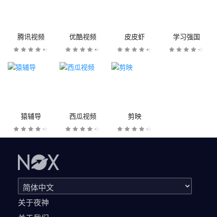
腾讯视频
优酷视频
皮皮虾
学习强国
猿辅导
西瓜视频
剪映
关于夜神