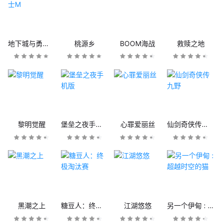
地下城与勇士M
桃源乡
BOOM海战
救赎之地
黎明觉醒
堡垒之夜手机版
心罪爱丽丝
仙剑奇侠传九野
黑潮之上
糖豆人：终极淘汰赛
江湖悠悠
另一个伊甸 : 超越时空的猫