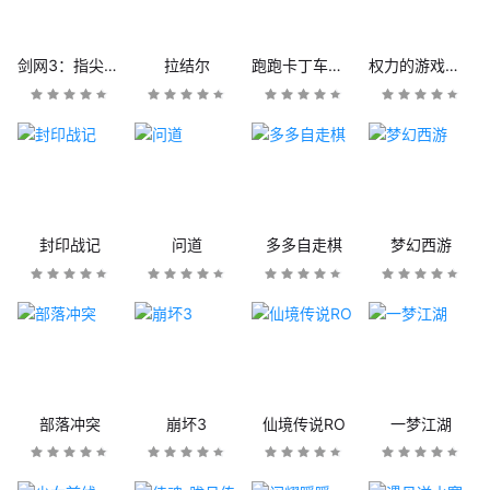
剑网3：指尖江湖
拉结尔
跑跑卡丁车官方竞速版
权力的游戏：凛冬将至
封印战记
问道
多多自走棋
梦幻西游
部落冲突
崩坏3
仙境传说RO
一梦江湖