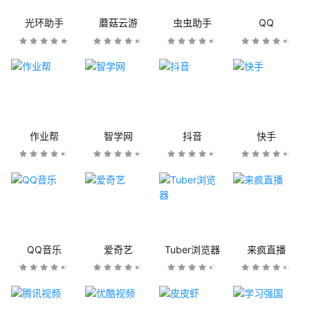
光环助手
蘑菇云游
虫虫助手
QQ
作业帮
智学网
抖音
快手
QQ音乐
爱奇艺
Tuber浏览器
来疯直播