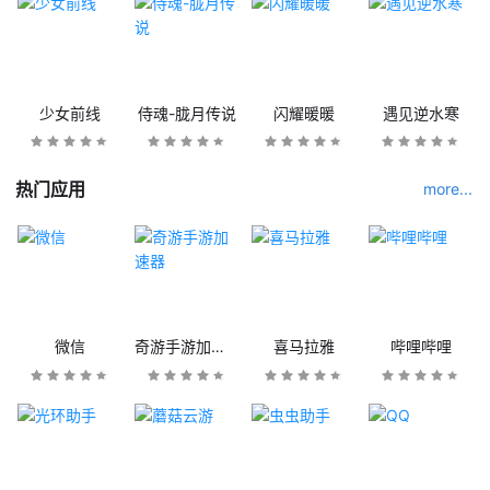
少女前线
侍魂-胧月传说
闪耀暖暖
遇见逆水寒
热门应用
more...
微信
奇游手游加速器
喜马拉雅
哔哩哔哩