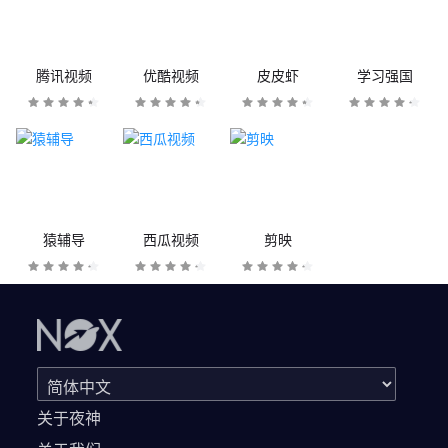
腾讯视频
优酷视频
皮皮虾
学习强国
猿辅导
西瓜视频
剪映
关于夜神