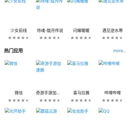
少女前线
侍魂-胧月传说
闪耀暖暖
遇见逆水寒
热门应用
more...
微信
奇游手游加速器
喜马拉雅
哔哩哔哩