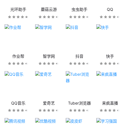
光环助手
蘑菇云游
虫虫助手
QQ
作业帮
智学网
抖音
快手
QQ音乐
爱奇艺
Tuber浏览器
来疯直播