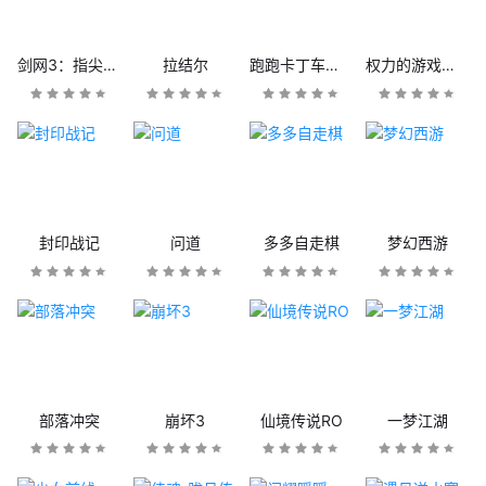
剑网3：指尖江湖
拉结尔
跑跑卡丁车官方竞速版
权力的游戏：凛冬将至
封印战记
问道
多多自走棋
梦幻西游
部落冲突
崩坏3
仙境传说RO
一梦江湖