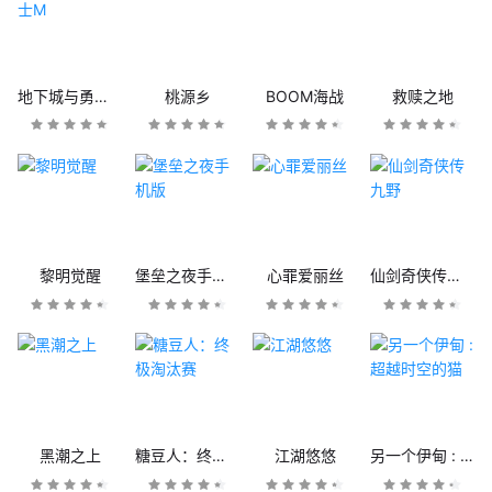
地下城与勇士M
桃源乡
BOOM海战
救赎之地
黎明觉醒
堡垒之夜手机版
心罪爱丽丝
仙剑奇侠传九野
黑潮之上
糖豆人：终极淘汰赛
江湖悠悠
另一个伊甸 : 超越时空的猫