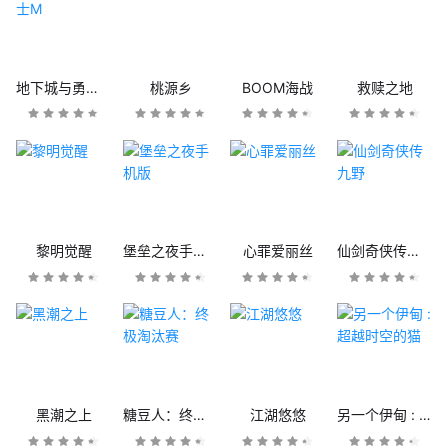
地下城与勇士M
桃源乡
BOOM海战
救赎之地
黎明觉醒
堡垒之夜手机版
心罪爱丽丝
仙剑奇侠传九野
黑潮之上
糖豆人：终极淘汰赛
江湖悠悠
另一个伊甸 : 超越时空的猫