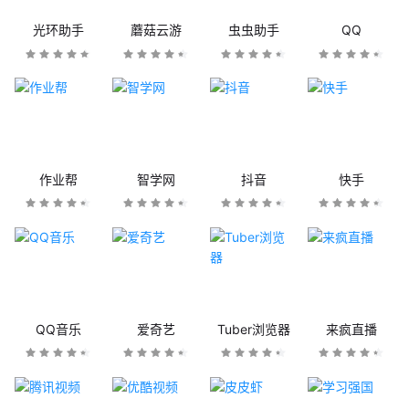
光环助手
蘑菇云游
虫虫助手
QQ
作业帮
智学网
抖音
快手
QQ音乐
爱奇艺
Tuber浏览器
来疯直播