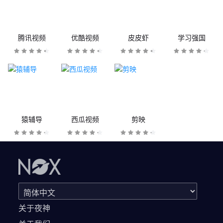
腾讯视频
优酷视频
皮皮虾
学习强国
猿辅导
西瓜视频
剪映
关于夜神