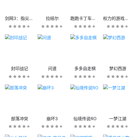
剑网3：指尖江湖
拉结尔
跑跑卡丁车官方竞速版
权力的游戏：凛冬将至
封印战记
问道
多多自走棋
梦幻西游
部落冲突
崩坏3
仙境传说RO
一梦江湖