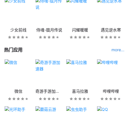
少女前线
侍魂-胧月传说
闪耀暖暖
遇见逆水寒
热门应用
more...
微信
奇游手游加速器
喜马拉雅
哔哩哔哩