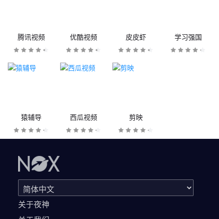
腾讯视频
优酷视频
皮皮虾
学习强国
猿辅导
西瓜视频
剪映
关于夜神