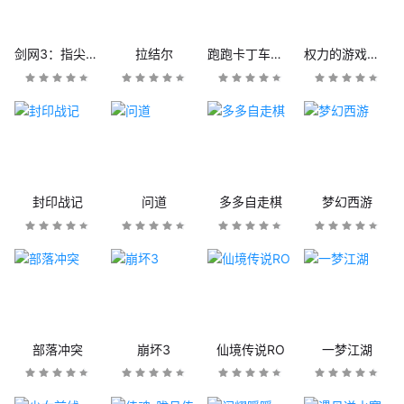
剑网3：指尖江湖
拉结尔
跑跑卡丁车官方竞速版
权力的游戏：凛冬将至
封印战记
问道
多多自走棋
梦幻西游
部落冲突
崩坏3
仙境传说RO
一梦江湖