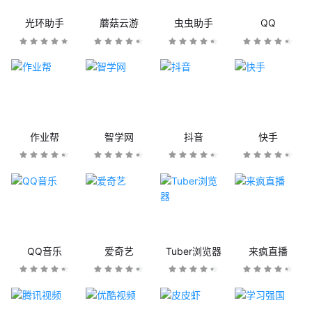
光环助手
蘑菇云游
虫虫助手
QQ
作业帮
智学网
抖音
快手
QQ音乐
爱奇艺
Tuber浏览器
来疯直播