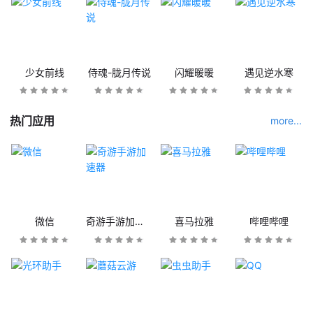
少女前线
侍魂-胧月传说
闪耀暖暖
遇见逆水寒
热门应用
more...
微信
奇游手游加速器
喜马拉雅
哔哩哔哩