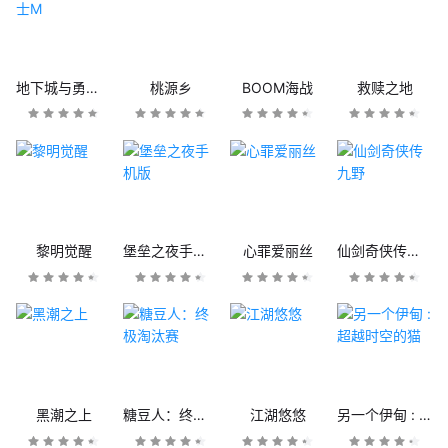
地下城与勇士M
桃源乡
BOOM海战
救赎之地
黎明觉醒
堡垒之夜手机版
心罪爱丽丝
仙剑奇侠传九野
黑潮之上
糖豆人：终极淘汰赛
江湖悠悠
另一个伊甸 : 超越时空的猫