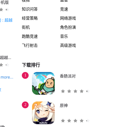
手机版
知识问答
竞速
经营策略
网络游戏
街机
角色扮演
跑酷竞速
音乐
飞行射击
高级游戏
另一个伊甸 : 超越时空的猫
下载排行
1
香肠派对
more...
2
原神