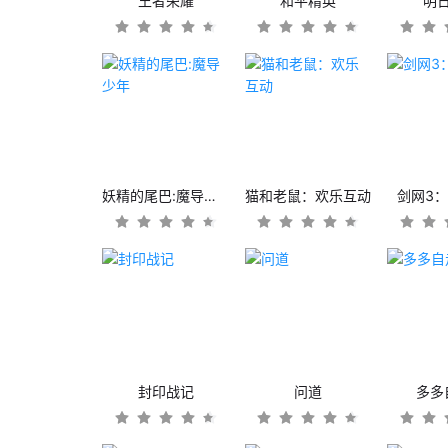
王者荣耀
和平精英
明
妖精的尾巴:魔导少年
猫和老鼠：欢乐互动
剑网3
封印战记
问道
多多