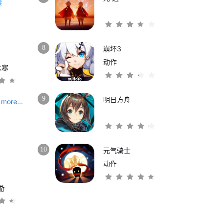
8
崩坏3
动作
水寒
9
明日方舟
more...
10
元气骑士
动作
游