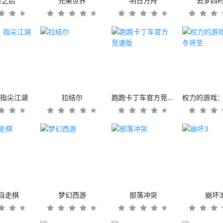
日之后
完美世界
明日方舟
云梦四
：指尖江湖
拉结尔
跑跑卡丁车官方竞速版
自走棋
梦幻西游
部落冲突
崩坏