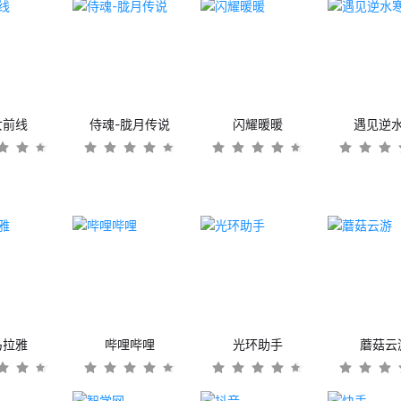
女前线
侍魂-胧月传说
闪耀暖暖
遇见逆
马拉雅
哔哩哔哩
光环助手
蘑菇云