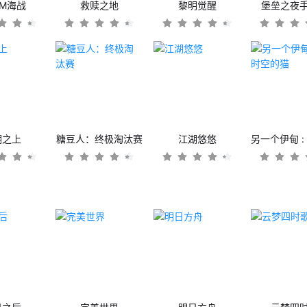
OM海战
救赎之地
黎明觉醒
堡垒之夜
潮之上
糖豆人：终极淘汰赛
江湖悠悠