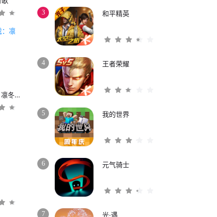
时歌
3
和平精英
4
王者荣耀
权力的游戏：凛冬将至
5
我的世界
6
元气骑士
3
7
光·遇