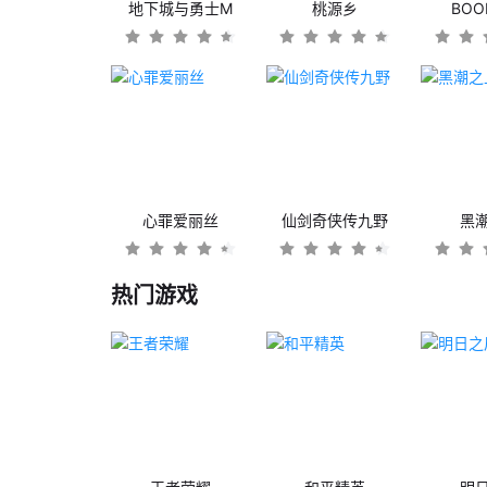
地下城与勇士M
桃源乡
BO
心罪爱丽丝
仙剑奇侠传九野
黑
热门游戏