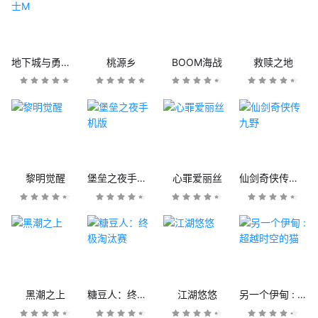
地下城与勇士M
桃源乡
BOOM海战
救赎之地
黎明觉醒
堡垒之夜手机版
心罪爱丽丝
仙剑奇侠传九野
黑潮之上
糖豆人：终极淘汰赛
江湖悠悠
另一个伊甸 : 超越时空的猫