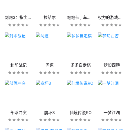
剑网3：指尖江湖
拉结尔
跑跑卡丁车官方竞速版
权力的游戏：凛冬将至
封印战记
问道
多多自走棋
梦幻西游
部落冲突
崩坏3
仙境传说RO
一梦江湖