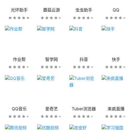
光环助手
蘑菇云游
虫虫助手
QQ
作业帮
智学网
抖音
快手
QQ音乐
爱奇艺
Tuber浏览器
来疯直播