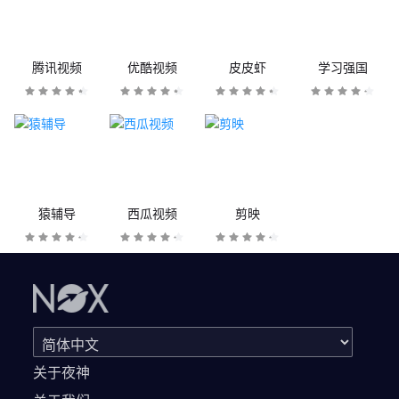
腾讯视频
优酷视频
皮皮虾
学习强国
猿辅导
西瓜视频
剪映
关于夜神