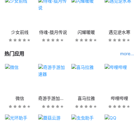
少女前线
侍魂-胧月传说
闪耀暖暖
遇见逆水寒
热门应用
more...
微信
奇游手游加速器
喜马拉雅
哔哩哔哩