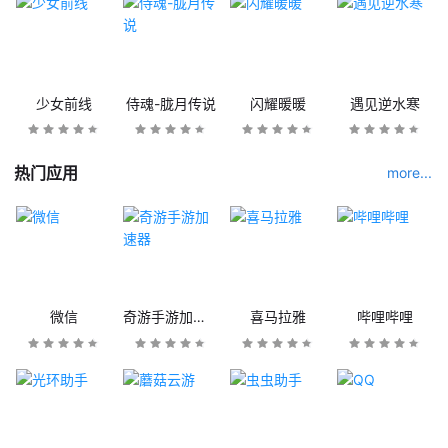
少女前线
侍魂-胧月传说
闪耀暖暖
遇见逆水寒
热门应用
more...
微信
奇游手游加速器
喜马拉雅
哔哩哔哩