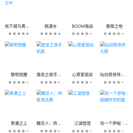
地下城与勇士M
桃源乡
BOOM海战
救赎之地
黎明觉醒
堡垒之夜手机版
心罪爱丽丝
仙剑奇侠传九野
黑潮之上
糖豆人：终极淘汰赛
江湖悠悠
另一个伊甸 : 超越时空的猫