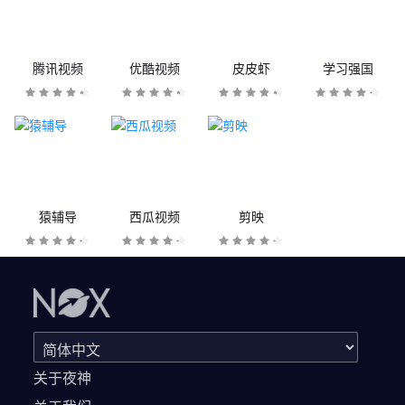
腾讯视频
优酷视频
皮皮虾
学习强国
猿辅导
西瓜视频
剪映
关于夜神