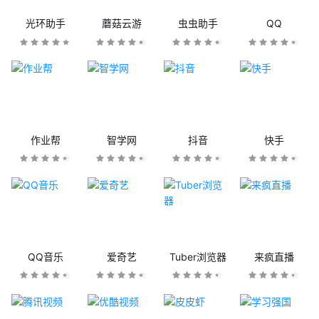
光环助手
蘑菇云游
虫虫助手
QQ
作业帮
智学网
抖音
快手
QQ音乐
爱奇艺
Tuber浏览器
来疯直播