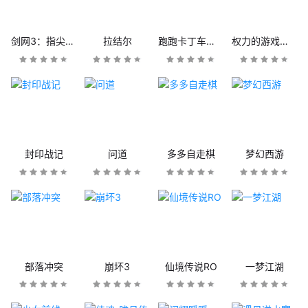
剑网3：指尖江湖
拉结尔
跑跑卡丁车官方竞速版
权力的游戏：凛冬将至
封印战记
问道
多多自走棋
梦幻西游
部落冲突
崩坏3
仙境传说RO
一梦江湖