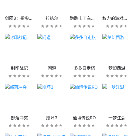
剑网3：指尖江湖
拉结尔
跑跑卡丁车官方竞速版
权力的游戏：凛冬将至
封印战记
问道
多多自走棋
梦幻西游
部落冲突
崩坏3
仙境传说RO
一梦江湖