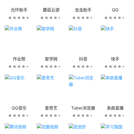
光环助手
蘑菇云游
虫虫助手
QQ
作业帮
智学网
抖音
快手
QQ音乐
爱奇艺
Tuber浏览器
来疯直播