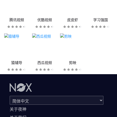
腾讯视频
优酷视频
皮皮虾
学习强国
猿辅导
西瓜视频
剪映
关于夜神