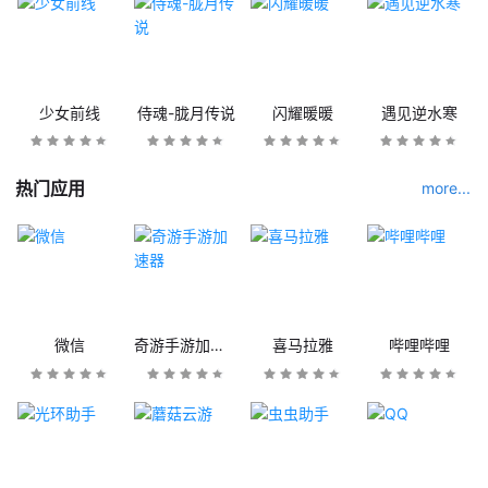
少女前线
侍魂-胧月传说
闪耀暖暖
遇见逆水寒
热门应用
more...
微信
奇游手游加速器
喜马拉雅
哔哩哔哩