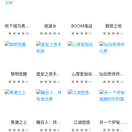
地下城与勇士M
桃源乡
BOOM海战
救赎之地
黎明觉醒
堡垒之夜手机版
心罪爱丽丝
仙剑奇侠传九野
黑潮之上
糖豆人：终极淘汰赛
江湖悠悠
另一个伊甸 : 超越时空的猫