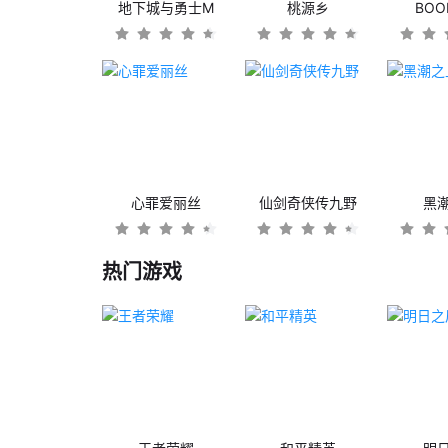
地下城与勇士M
桃源乡
BO
心罪爱丽丝
仙剑奇侠传九野
黑
热门游戏