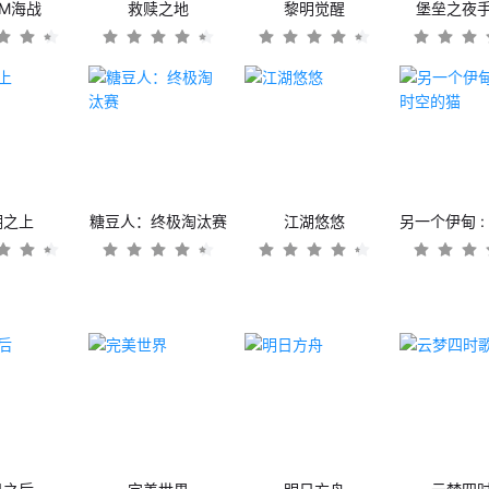
OM海战
救赎之地
黎明觉醒
堡垒之夜
潮之上
糖豆人：终极淘汰赛
江湖悠悠