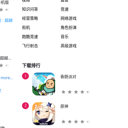
手机版
知识问答
竞速
经营策略
网络游戏
街机
角色扮演
跑酷竞速
音乐
飞行射击
高级游戏
另一个伊甸 : 超越时空的猫
下载排行
1
香肠派对
more...
2
原神