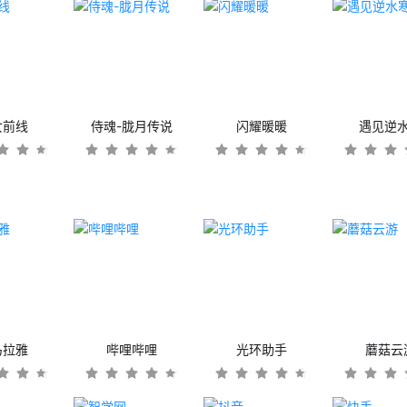
女前线
侍魂-胧月传说
闪耀暖暖
遇见逆
马拉雅
哔哩哔哩
光环助手
蘑菇云