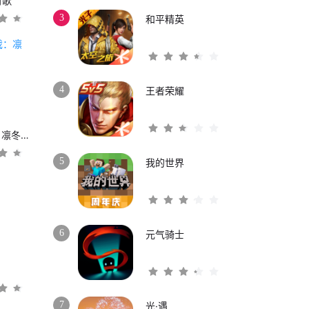
时歌
3
和平精英
4
王者荣耀
权力的游戏：凛冬将至
5
我的世界
6
元气骑士
3
7
光·遇