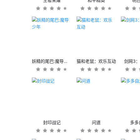
王者荣耀
和平精英
明
妖精的尾巴:魔导少年
猫和老鼠：欢乐互动
剑网3
封印战记
问道
多多