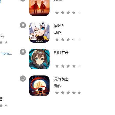
8
崩坏3
动作
水寒
9
明日方舟
more...
10
元气骑士
动作
游