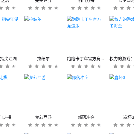
日之后
完美世界
明日方舟
云梦四
：指尖江湖
拉结尔
跑跑卡丁车官方竞速版
自走棋
梦幻西游
部落冲突
崩坏