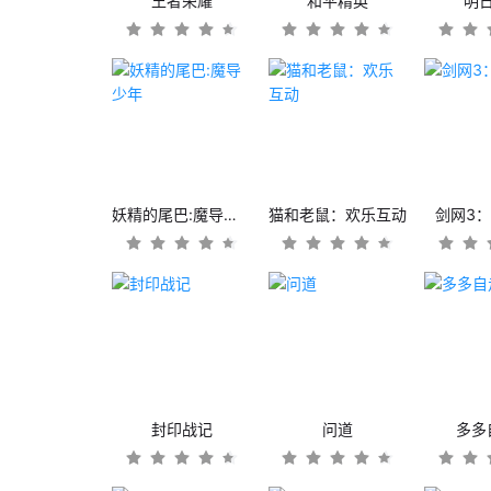
王者荣耀
和平精英
明
妖精的尾巴:魔导少年
猫和老鼠：欢乐互动
剑网3
封印战记
问道
多多