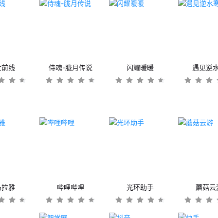
女前线
侍魂-胧月传说
闪耀暖暖
遇见逆
马拉雅
哔哩哔哩
光环助手
蘑菇云