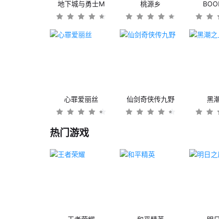
地下城与勇士M
桃源乡
BO
心罪爱丽丝
仙剑奇侠传九野
黑
热门游戏