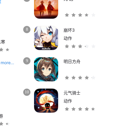
8
崩坏3
动作
水寒
9
明日方舟
more...
10
元气骑士
动作
游