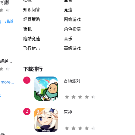
手机版
知识问答
竞速
经营策略
网络游戏
街机
角色扮演
跑酷竞速
音乐
飞行射击
高级游戏
另一个伊甸 : 超越时空的猫
下载排行
1
香肠派对
more...
2
原神