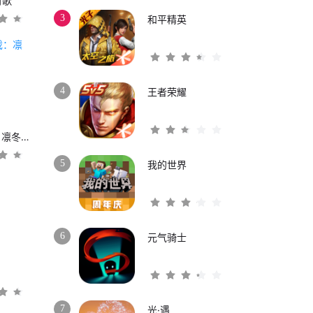
时歌
3
和平精英
4
王者荣耀
权力的游戏：凛冬将至
5
我的世界
6
元气骑士
3
7
光·遇