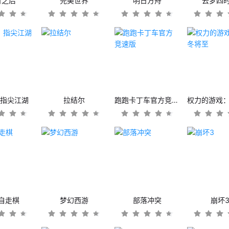
日之后
完美世界
明日方舟
云梦四
：指尖江湖
拉结尔
跑跑卡丁车官方竞速版
自走棋
梦幻西游
部落冲突
崩坏