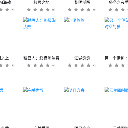
OM海战
救赎之地
黎明觉醒
堡垒之夜
潮之上
糖豆人：终极淘汰赛
江湖悠悠