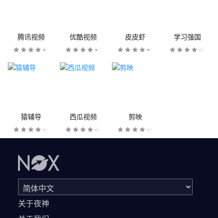
腾讯视频
优酷视频
皮皮虾
学习强国
猿辅导
西瓜视频
剪映
关于夜神