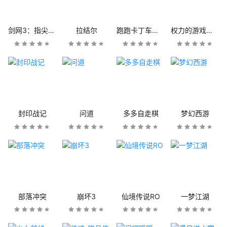
剑网3：指尖江湖
拉结尔
跑跑卡丁车官方竞速版
权力的游戏：凛冬将至
封印战记
问道
多多自走棋
梦幻西游
部落冲突
崩坏3
仙境传说RO
一梦江湖