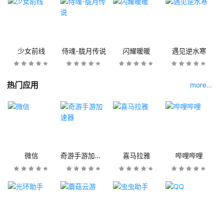
少女前线
侍魂-胧月传说
闪耀暖暖
遇见逆水寒
热门应用
more...
微信
奇游手游加速器
喜马拉雅
哔哩哔哩