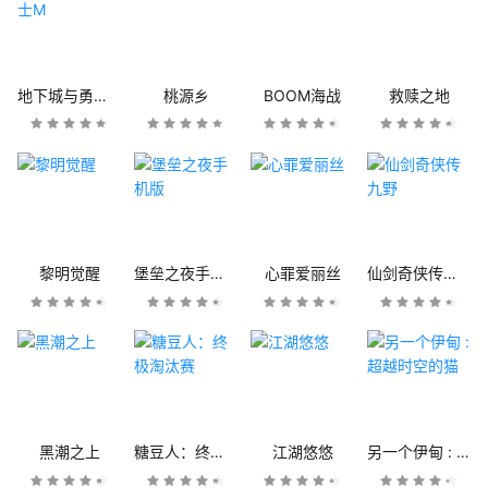
地下城与勇士M
桃源乡
BOOM海战
救赎之地
黎明觉醒
堡垒之夜手机版
心罪爱丽丝
仙剑奇侠传九野
黑潮之上
糖豆人：终极淘汰赛
江湖悠悠
另一个伊甸 : 超越时空的猫