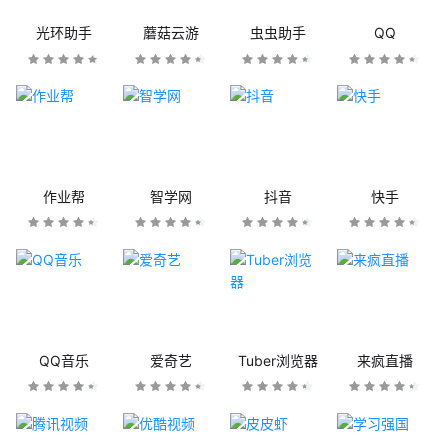
光环助手
蘑菇云游
虫虫助手
QQ
作业帮
智学网
抖音
快手
QQ音乐
爱奇艺
Tuber浏览器
来疯直播