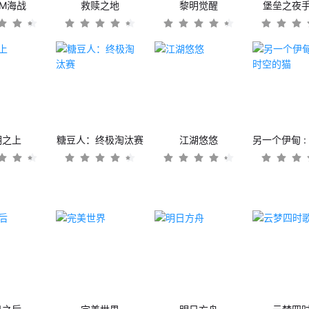
OM海战
救赎之地
黎明觉醒
堡垒之夜
潮之上
糖豆人：终极淘汰赛
江湖悠悠