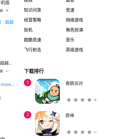
手机版
知识问答
竞速
经营策略
网络游戏
街机
角色扮演
跑酷竞速
音乐
飞行射击
高级游戏
另一个伊甸 : 超越时空的猫
下载排行
1
香肠派对
more...
2
原神