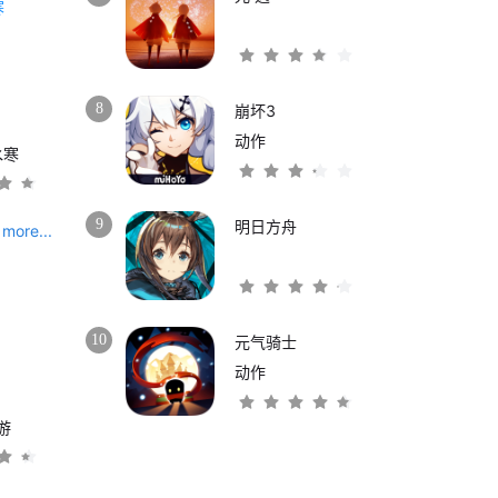
8
崩坏3
动作
水寒
9
明日方舟
more...
10
元气骑士
动作
游