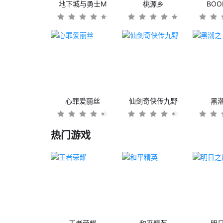
地下城与勇士M
桃源乡
BO
心罪爱丽丝
仙剑奇侠传九野
黑
热门游戏