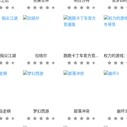
日之后
完美世界
明日方舟
云梦四
：指尖江湖
拉结尔
跑跑卡丁车官方竞速版
自走棋
梦幻西游
部落冲突
崩坏