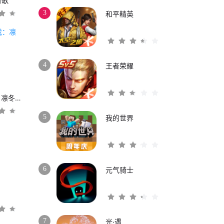
时歌
3
和平精英
4
王者荣耀
权力的游戏：凛冬将至
5
我的世界
6
元气骑士
3
7
光·遇