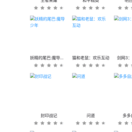
王者荣耀
和平精英
明
妖精的尾巴:魔导少年
猫和老鼠：欢乐互动
剑网3
封印战记
问道
多多