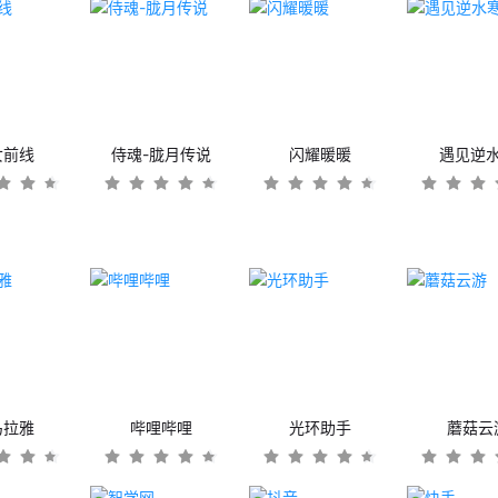
女前线
侍魂-胧月传说
闪耀暖暖
遇见逆
马拉雅
哔哩哔哩
光环助手
蘑菇云