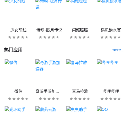
少女前线
侍魂-胧月传说
闪耀暖暖
遇见逆水寒
热门应用
more...
微信
奇游手游加速器
喜马拉雅
哔哩哔哩