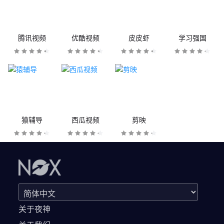
腾讯视频
优酷视频
皮皮虾
学习强国
猿辅导
西瓜视频
剪映
关于夜神