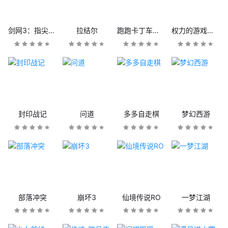
剑网3：指尖江湖
拉结尔
跑跑卡丁车官方竞速版
权力的游戏：凛冬将至
封印战记
问道
多多自走棋
梦幻西游
部落冲突
崩坏3
仙境传说RO
一梦江湖