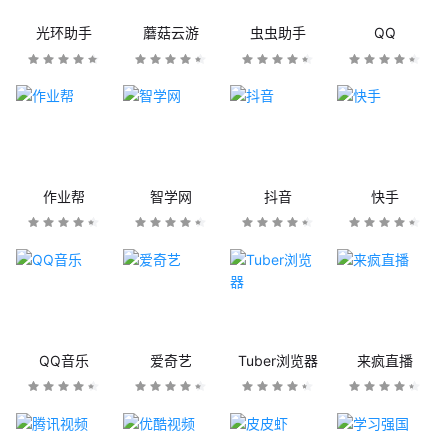
光环助手
蘑菇云游
虫虫助手
QQ
作业帮
智学网
抖音
快手
QQ音乐
爱奇艺
Tuber浏览器
来疯直播