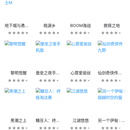
地下城与勇士M
桃源乡
BOOM海战
救赎之地
黎明觉醒
堡垒之夜手机版
心罪爱丽丝
仙剑奇侠传九野
黑潮之上
糖豆人：终极淘汰赛
江湖悠悠
另一个伊甸 : 超越时空的猫