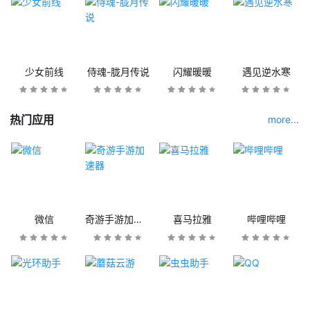
少女前线
侍魂-胧月传说
闪耀暖暖
遇见逆水寒
热门应用
more...
微信
奇游手游加速器
喜马拉雅
哔哩哔哩