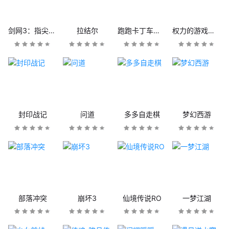
剑网3：指尖江湖
拉结尔
跑跑卡丁车官方竞速版
权力的游戏：凛冬将至
封印战记
问道
多多自走棋
梦幻西游
部落冲突
崩坏3
仙境传说RO
一梦江湖