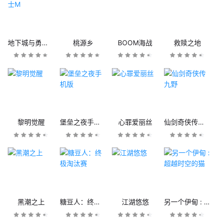
地下城与勇士M
桃源乡
BOOM海战
救赎之地
黎明觉醒
堡垒之夜手机版
心罪爱丽丝
仙剑奇侠传九野
黑潮之上
糖豆人：终极淘汰赛
江湖悠悠
另一个伊甸 : 超越时空的猫