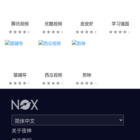
腾讯视频
优酷视频
皮皮虾
学习强国
猿辅导
西瓜视频
剪映
关于夜神