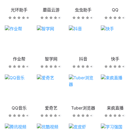
光环助手
蘑菇云游
虫虫助手
QQ
作业帮
智学网
抖音
快手
QQ音乐
爱奇艺
Tuber浏览器
来疯直播