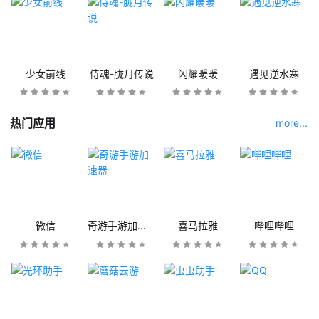
少女前线
侍魂-胧月传说
闪耀暖暖
遇见逆水寒
热门应用
more...
微信
奇游手游加速器
喜马拉雅
哔哩哔哩