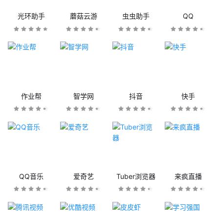
光环助手
蘑菇云游
虫虫助手
QQ
作业帮
智学网
抖音
快手
QQ音乐
爱奇艺
Tuber浏览器
来疯直播