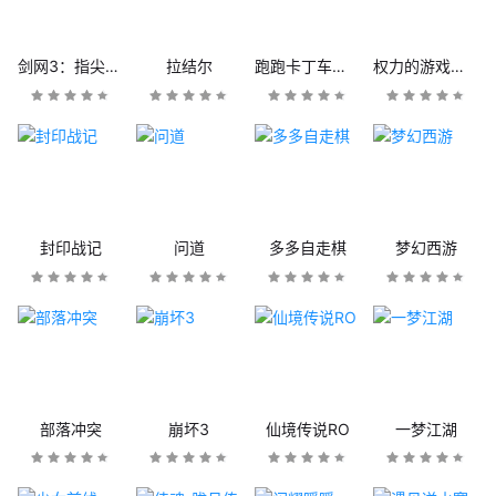
剑网3：指尖江湖
拉结尔
跑跑卡丁车官方竞速版
权力的游戏：凛冬将至
封印战记
问道
多多自走棋
梦幻西游
部落冲突
崩坏3
仙境传说RO
一梦江湖