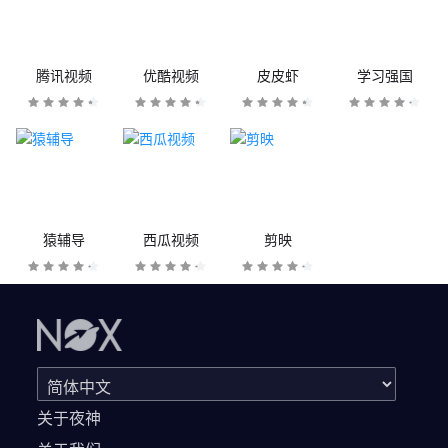
腾讯视频
优酷视频
皮皮虾
学习强国
猿辅导
西瓜视频
剪映
关于夜神