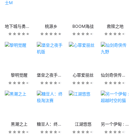
地下城与勇士M
桃源乡
BOOM海战
救赎之地
黎明觉醒
堡垒之夜手机版
心罪爱丽丝
仙剑奇侠传九野
黑潮之上
糖豆人：终极淘汰赛
江湖悠悠
另一个伊甸 : 超越时空的猫