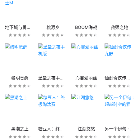
地下城与勇士M
桃源乡
BOOM海战
救赎之地
黎明觉醒
堡垒之夜手机版
心罪爱丽丝
仙剑奇侠传九野
黑潮之上
糖豆人：终极淘汰赛
江湖悠悠
另一个伊甸 : 超越时空的猫