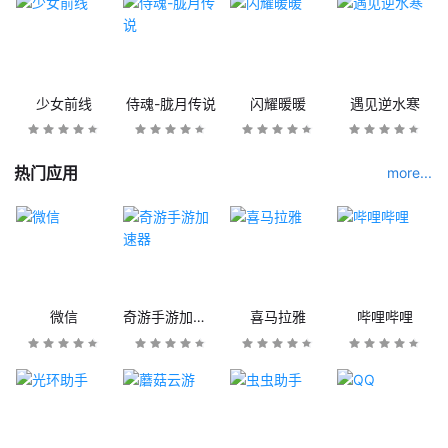
少女前线
侍魂-胧月传说
闪耀暖暖
遇见逆水寒
热门应用
more...
微信
奇游手游加速器
喜马拉雅
哔哩哔哩