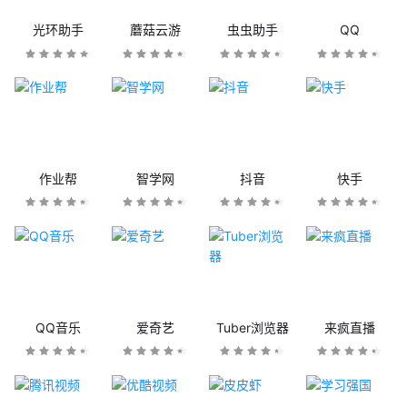
光环助手
蘑菇云游
虫虫助手
QQ
作业帮
智学网
抖音
快手
QQ音乐
爱奇艺
Tuber浏览器
来疯直播