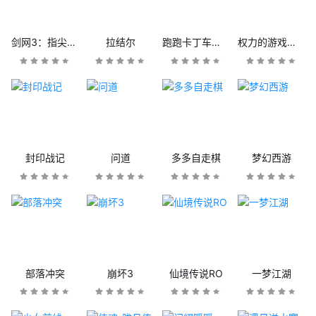
剑网3：指尖江湖
拉结尔
跑跑卡丁车官方竞速版
权力的游戏：凛冬将至
封印战记
问道
多多自走棋
梦幻西游
部落冲突
崩坏3
仙境传说RO
一梦江湖