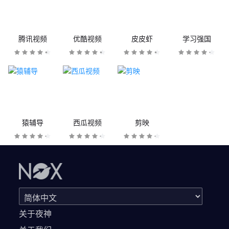
腾讯视频
优酷视频
皮皮虾
学习强国
猿辅导
西瓜视频
剪映
关于夜神