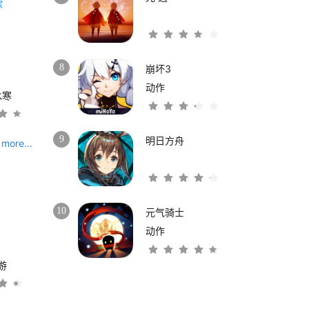
8
崩坏3
动作
水寒
9
明日方舟
more...
10
元气骑士
动作
游