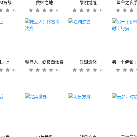
OM海战
救赎之地
黎明觉醒
堡垒之夜
潮之上
糖豆人：终极淘汰赛
江湖悠悠