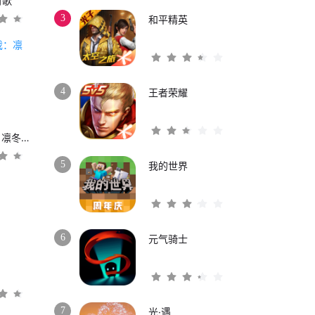
时歌
3
和平精英
4
王者荣耀
权力的游戏：凛冬将至
5
我的世界
6
元气骑士
3
7
光·遇