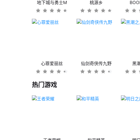
地下城与勇士M
桃源乡
BO
心罪爱丽丝
仙剑奇侠传九野
黑
热门游戏