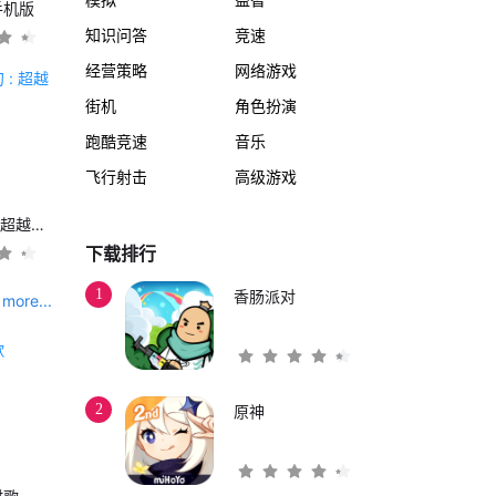
手机版
知识问答
竞速
经营策略
网络游戏
街机
角色扮演
跑酷竞速
音乐
飞行射击
高级游戏
另一个伊甸 : 超越时空的猫
下载排行
1
香肠派对
more...
2
原神