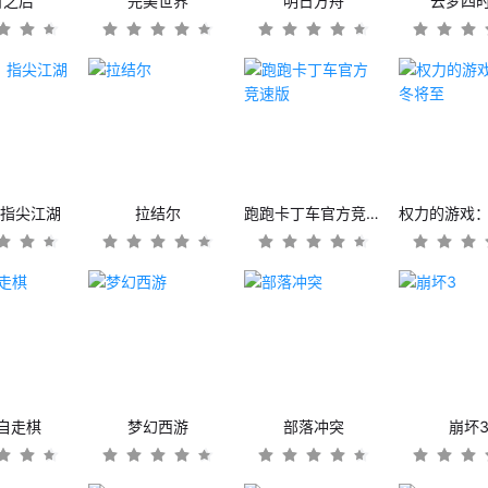
日之后
完美世界
明日方舟
云梦四
：指尖江湖
拉结尔
跑跑卡丁车官方竞速版
自走棋
梦幻西游
部落冲突
崩坏