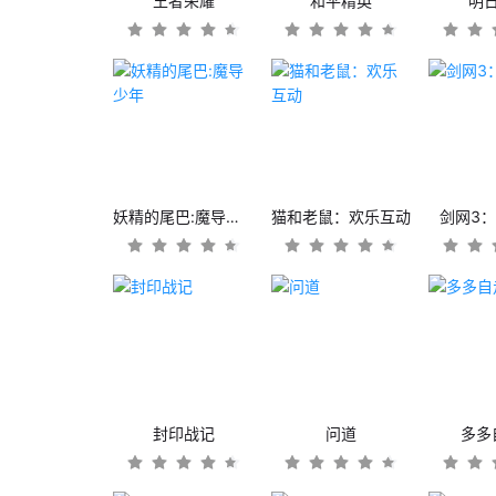
王者荣耀
和平精英
明
妖精的尾巴:魔导少年
猫和老鼠：欢乐互动
剑网3
封印战记
问道
多多