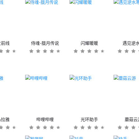
女前线
侍魂-胧月传说
闪耀暖暖
遇见逆
马拉雅
哔哩哔哩
光环助手
蘑菇云