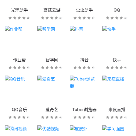
光环助手
蘑菇云游
虫虫助手
QQ
作业帮
智学网
抖音
快手
QQ音乐
爱奇艺
Tuber浏览器
来疯直播