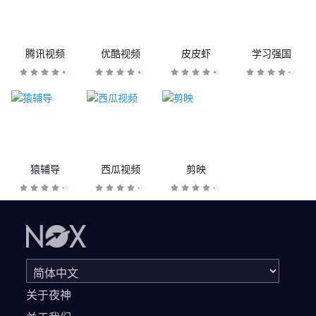
腾讯视频
优酷视频
皮皮虾
学习强国
猿辅导
西瓜视频
剪映
关于夜神