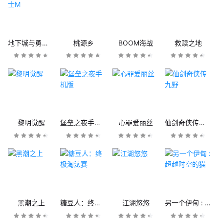
地下城与勇士M
桃源乡
BOOM海战
救赎之地
黎明觉醒
堡垒之夜手机版
心罪爱丽丝
仙剑奇侠传九野
黑潮之上
糖豆人：终极淘汰赛
江湖悠悠
另一个伊甸 : 超越时空的猫