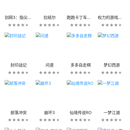
剑网3：指尖江湖
拉结尔
跑跑卡丁车官方竞速版
权力的游戏：凛冬将至
封印战记
问道
多多自走棋
梦幻西游
部落冲突
崩坏3
仙境传说RO
一梦江湖