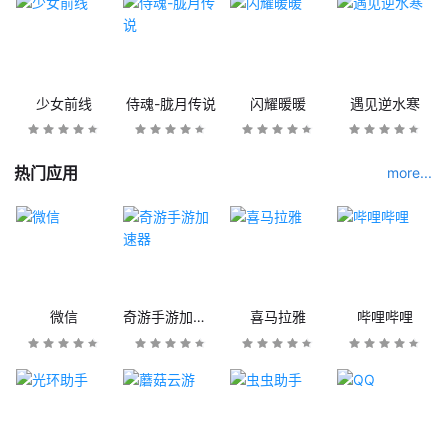
少女前线
侍魂-胧月传说
闪耀暖暖
遇见逆水寒
热门应用
more...
微信
奇游手游加速器
喜马拉雅
哔哩哔哩