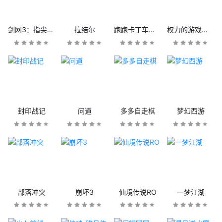
剑网3：指尖江湖
拉结尔
跑跑卡丁车官方竞速版
权力的游戏：凛冬将至
封印战记
问道
多多自走棋
梦幻西游
部落冲突
崩坏3
仙境传说RO
一梦江湖