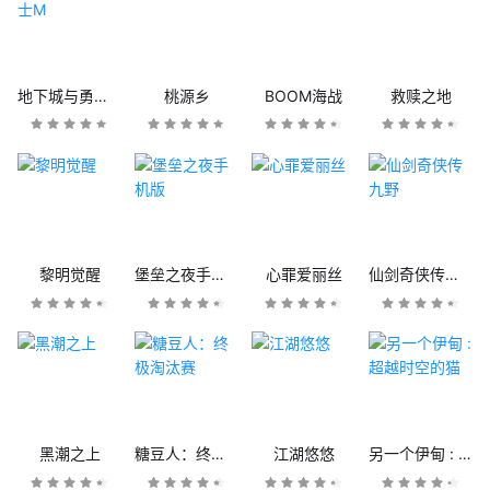
地下城与勇士M
桃源乡
BOOM海战
救赎之地
黎明觉醒
堡垒之夜手机版
心罪爱丽丝
仙剑奇侠传九野
黑潮之上
糖豆人：终极淘汰赛
江湖悠悠
另一个伊甸 : 超越时空的猫