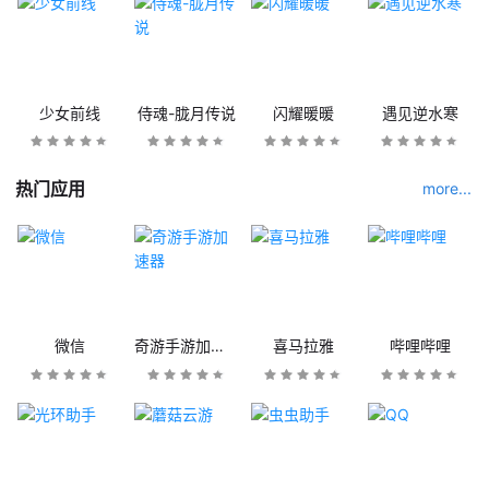
少女前线
侍魂-胧月传说
闪耀暖暖
遇见逆水寒
热门应用
more...
微信
奇游手游加速器
喜马拉雅
哔哩哔哩