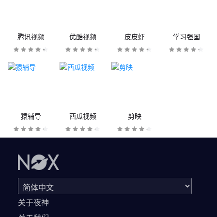
腾讯视频
优酷视频
皮皮虾
学习强国
猿辅导
西瓜视频
剪映
关于夜神