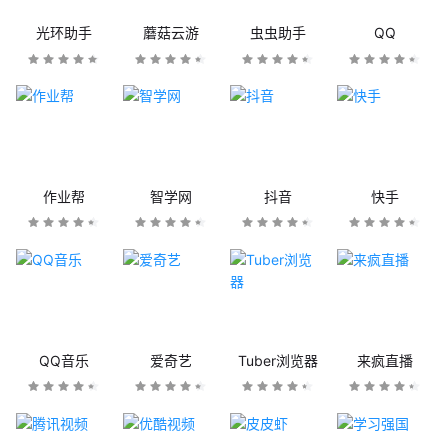
光环助手
蘑菇云游
虫虫助手
QQ
作业帮
智学网
抖音
快手
QQ音乐
爱奇艺
Tuber浏览器
来疯直播