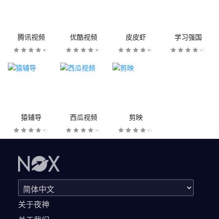
腾讯视频
优酷视频
皮皮虾
学习强国
猿辅导
西瓜视频
剪映
关于夜神