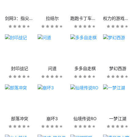
剑网3：指尖江湖
拉结尔
跑跑卡丁车官方竞速版
权力的游戏：凛冬将至
封印战记
问道
多多自走棋
梦幻西游
部落冲突
崩坏3
仙境传说RO
一梦江湖