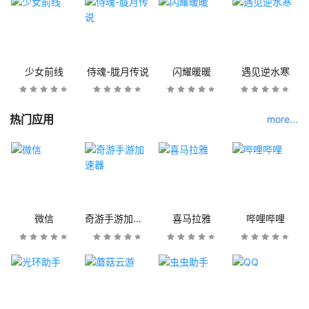
少女前线
侍魂-胧月传说
闪耀暖暖
遇见逆水寒
热门应用
more...
微信
奇游手游加速器
喜马拉雅
哔哩哔哩