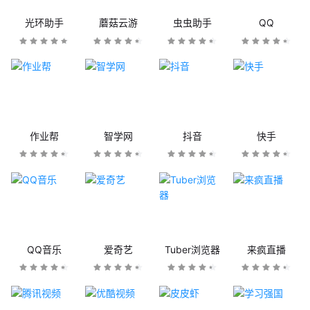
光环助手
蘑菇云游
虫虫助手
QQ
作业帮
智学网
抖音
快手
QQ音乐
爱奇艺
Tuber浏览器
来疯直播