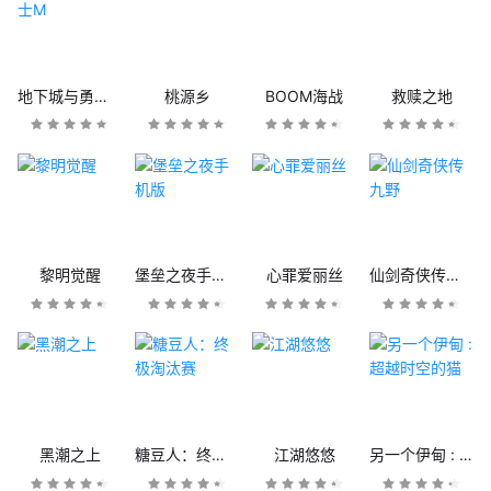
地下城与勇士M
桃源乡
BOOM海战
救赎之地
黎明觉醒
堡垒之夜手机版
心罪爱丽丝
仙剑奇侠传九野
黑潮之上
糖豆人：终极淘汰赛
江湖悠悠
另一个伊甸 : 超越时空的猫