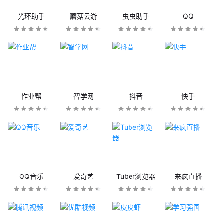
光环助手
蘑菇云游
虫虫助手
QQ
作业帮
智学网
抖音
快手
QQ音乐
爱奇艺
Tuber浏览器
来疯直播