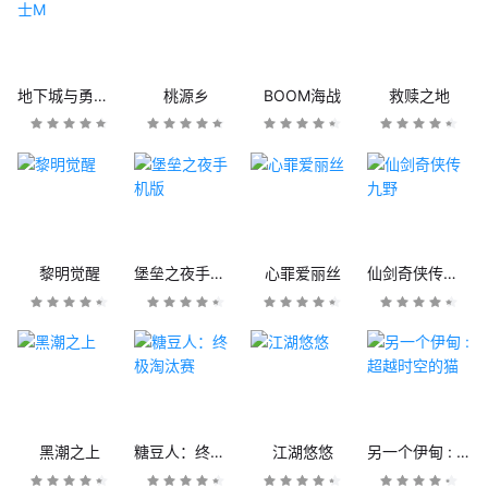
地下城与勇士M
桃源乡
BOOM海战
救赎之地
黎明觉醒
堡垒之夜手机版
心罪爱丽丝
仙剑奇侠传九野
黑潮之上
糖豆人：终极淘汰赛
江湖悠悠
另一个伊甸 : 超越时空的猫