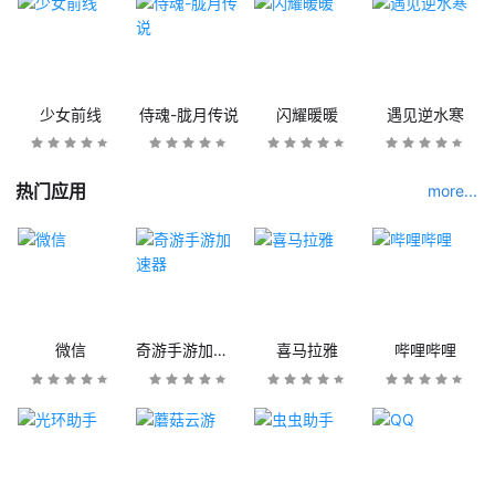
少女前线
侍魂-胧月传说
闪耀暖暖
遇见逆水寒
热门应用
more...
微信
奇游手游加速器
喜马拉雅
哔哩哔哩