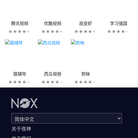
腾讯视频
优酷视频
皮皮虾
学习强国
猿辅导
西瓜视频
剪映
关于夜神