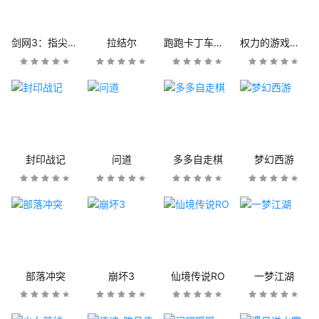
剑网3：指尖江湖
拉结尔
跑跑卡丁车官方竞速版
权力的游戏：凛冬将至
封印战记
问道
多多自走棋
梦幻西游
部落冲突
崩坏3
仙境传说RO
一梦江湖