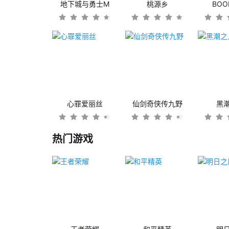
地下城与勇士M
桃源乡
BO
心罪爱丽丝
仙剑奇侠传九野
黑
热门游戏