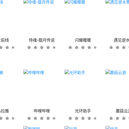
女前线
侍魂-胧月传说
闪耀暖暖
遇见逆
马拉雅
哔哩哔哩
光环助手
蘑菇云