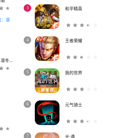
时歌
3
和平精英
4
王者荣耀
权力的游戏：凛冬将至
5
我的世界
6
元气骑士
3
7
光·遇