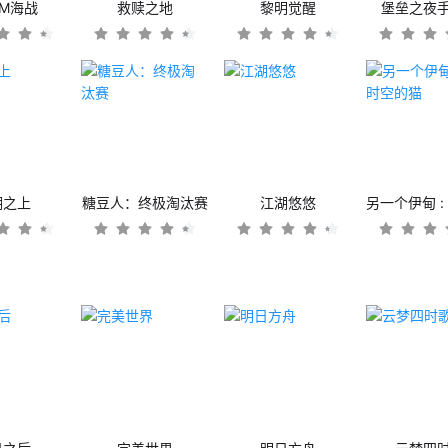
OM海战
救赎之地
黎明觉醒
堡垒之夜
潮之上
糖豆人：终极淘汰赛
江湖悠悠