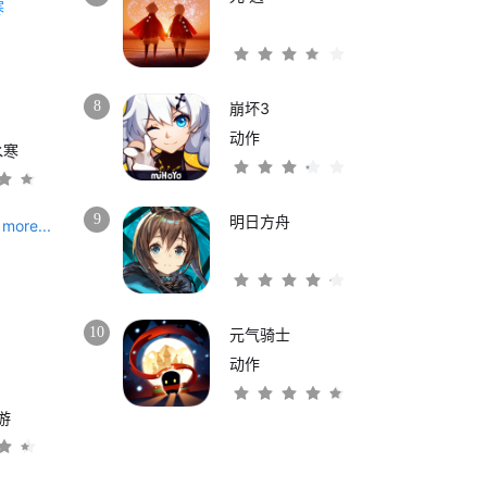
8
崩坏3
动作
水寒
9
明日方舟
more...
10
元气骑士
动作
游