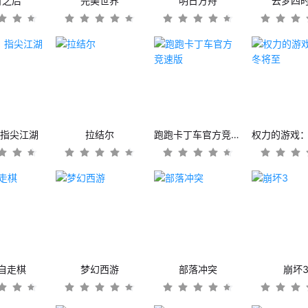
日之后
完美世界
明日方舟
云梦四
：指尖江湖
拉结尔
跑跑卡丁车官方竞速版
自走棋
梦幻西游
部落冲突
崩坏