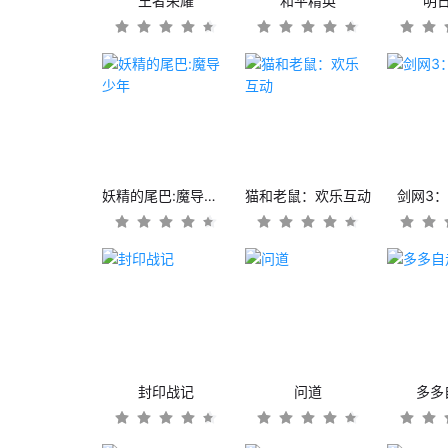
王者荣耀
和平精英
明
妖精的尾巴:魔导少年
猫和老鼠：欢乐互动
剑网3
封印战记
问道
多多