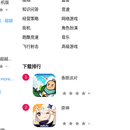
手机版
知识问答
竞速
经营策略
网络游戏
街机
角色扮演
跑酷竞速
音乐
飞行射击
高级游戏
另一个伊甸 : 超越时空的猫
下载排行
1
香肠派对
more...
2
原神