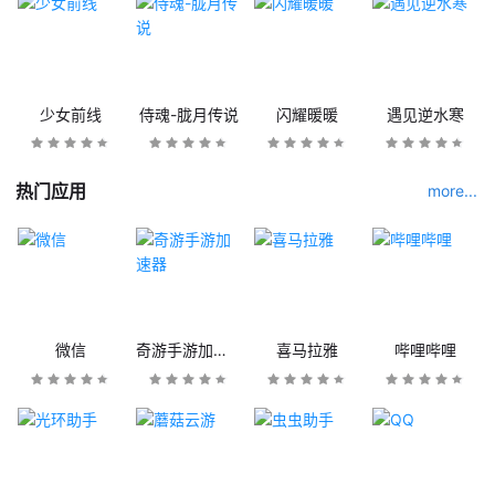
少女前线
侍魂-胧月传说
闪耀暖暖
遇见逆水寒
热门应用
more...
微信
奇游手游加速器
喜马拉雅
哔哩哔哩