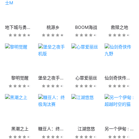
地下城与勇士M
桃源乡
BOOM海战
救赎之地
黎明觉醒
堡垒之夜手机版
心罪爱丽丝
仙剑奇侠传九野
黑潮之上
糖豆人：终极淘汰赛
江湖悠悠
另一个伊甸 : 超越时空的猫