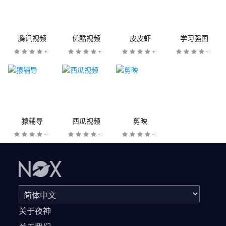
腾讯视频
优酷视频
皮皮虾
学习强国
猿辅导
西瓜视频
剪映
关于夜神