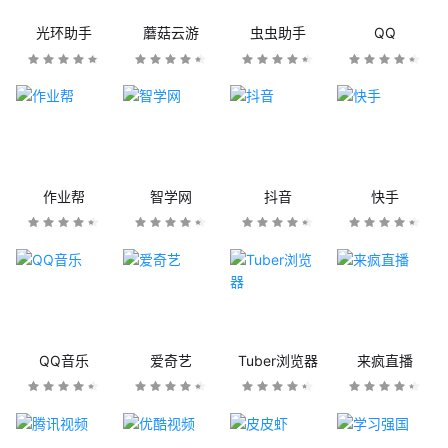
光环助手
蘑菇云游
虫虫助手
QQ
作业帮
智学网
抖音
快手
QQ音乐
爱奇艺
Tuber浏览器
来疯直播