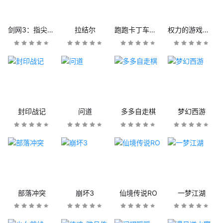
剑网3：指尖江湖
拉结尔
跑跑卡丁车官方竞速版
权力的游戏：凛冬将至
封印战记
问道
多多自走棋
梦幻西游
部落冲突
崩坏3
仙境传说RO
一梦江湖