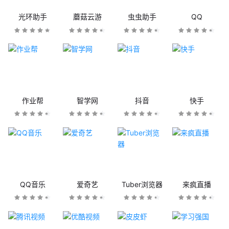
光环助手
蘑菇云游
虫虫助手
QQ
作业帮
智学网
抖音
快手
QQ音乐
爱奇艺
Tuber浏览器
来疯直播