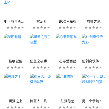
地下城与勇士M
桃源乡
BOOM海战
救赎之地
黎明觉醒
堡垒之夜手机版
心罪爱丽丝
仙剑奇侠传九野
黑潮之上
糖豆人：终极淘汰赛
江湖悠悠
另一个伊甸 : 超越时空的猫