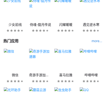
少女前线
侍魂-胧月传说
闪耀暖暖
遇见逆水寒
热门应用
more...
微信
奇游手游加速器
喜马拉雅
哔哩哔哩