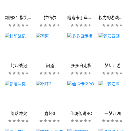
剑网3：指尖江湖
拉结尔
跑跑卡丁车官方竞速版
权力的游戏：凛冬将至
封印战记
问道
多多自走棋
梦幻西游
部落冲突
崩坏3
仙境传说RO
一梦江湖