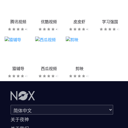
腾讯视频
优酷视频
皮皮虾
学习强国
猿辅导
西瓜视频
剪映
关于夜神