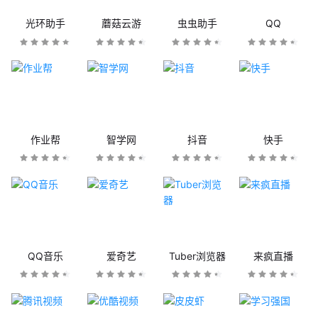
光环助手
蘑菇云游
虫虫助手
QQ
作业帮
智学网
抖音
快手
QQ音乐
爱奇艺
Tuber浏览器
来疯直播