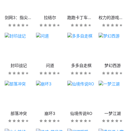
剑网3：指尖江湖
拉结尔
跑跑卡丁车官方竞速版
权力的游戏：凛冬将至
封印战记
问道
多多自走棋
梦幻西游
部落冲突
崩坏3
仙境传说RO
一梦江湖