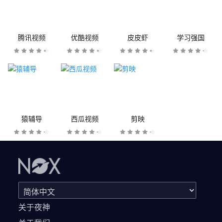
腾讯视频
优酷视频
皮皮虾
学习强国
猿辅导
西瓜视频
剪映
关于夜神