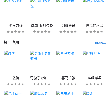
少女前线
侍魂-胧月传说
闪耀暖暖
遇见逆水寒
热门应用
more...
微信
奇游手游加速器
喜马拉雅
哔哩哔哩