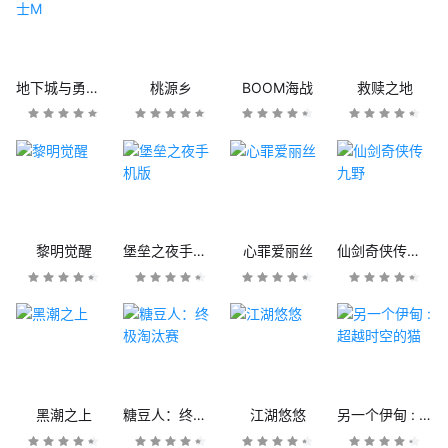
地下城与勇士M
桃源乡
BOOM海战
救赎之地
黎明觉醒
堡垒之夜手机版
心罪爱丽丝
仙剑奇侠传九野
黑潮之上
糖豆人：终极淘汰赛
江湖悠悠
另一个伊甸 : 超越时空的猫